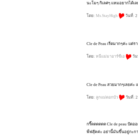
นะโมๆ กิเลศๆ แหมอยากได้เล
มีของดีๆ จากร้าน Boots มาแนะนำค
ร้าบ
ดย:
Ms.StayHigh
วันที่:
alwaysfluke choice 2010
canmake มีขายที่ไหนบ้าง?
Open the Box - Kanebo Lunasol Skin
Contrast Face Powder
alwaysfluke choice 2007
เผลออีกแล้ว มาเปิดถุงเขียวๆ กันดีกว่า
Cle de Peau เริ่ดมากๆค่ะ แต่
เปิดถุง shu uemura กับ kanebo คร้าบ
Review : Kanebo Coffret D'or Moist F
ดย:
หนีแม่มาอาร์ซีเอ
วัน
Coat ( Base F ว่าที่เบสเทพ )
Exclusive Review : Kanebo Lunasol
Water Cream Foundation N
Review : Kanebo Lunasol Aurorized
Eyes 01 Nuance Viriation
Cle de Peau สวยมากๆเลยค่ะ 
Tiny Review - Lancome Teint Miracle
vs CHANEL Vitalumiere Aqua
ดย:
ลูกแม่ดอกบัว
วันที่:
Review : Suqqu Face Brush แปรงที่
ขึ้นชื่อว่าเป็นแปรงเทพ
Spy Review รองพื้นรุ่นใหม่จาก
Kanebo Lunasol - Water Cream
Foundation N
กรี๊ดดดดดด Cle de peau ปั
First Try Kanebo Impress Grandmula
Kanebo Impress GRANMULA หรือนี่
พี่ฟลุ๊คค่ะ อย่านี้มันขึ้นอยู่