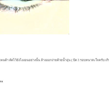
ด้า ดัดไว้ยังไงงอนอย่างนั้น ล้างออกง่ายด้วยน้ำอุ่น ( ปัด 3 รอบหนาสะใจครับ เกิน
ra