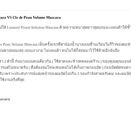
cara VS Cle de Peau Volume Mascara
จไปให้ Lunasol Power Infusion Mascara ด้วยความหนาสุดยาวสุดแถมมะแพนด้าให้ช้
e de Peau Volume Mascara เห็นครั้งแรกที่ตาน้องน้ำนางแบบที่วนเวียนในรีวิวของผมช่
นตาปลอมเลย แถมเงางาม ไม่แพนด้า ทนไม่ได้ก็สอยมาไว้ใช้ด้วยอีกอันนึง
า 2 ตัวนี้ กับนางแบบคนเดียวกัน ( ใช้ตาคนละข้างทดลองคร้าบ ) ขอบคุณคุณแอนท
แต่ไม่หนาครับ ( คือต้องขอโทษเช่นเคยไม่ได้เก็บภาพก่อนปัด ) ก่อนปัดดัดขนต
บ เพราะประสบการณ์แต่งหน้าของผมปัดไม่เกิน 3 รอบกำลังสวยครับผม และผมปัดโด
ใช้งานจริงที่สุด
ascara