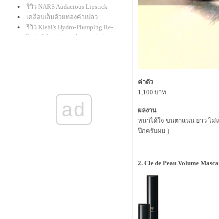
รีวิว NARS Audacious Lipstick
เคลือบเล็บด้วยทองคำเปลว
รีวิว Kiehl's Hydro-Plumping Re-
Texturizing Serum Concentrate
givenchy le rouge : ลิปแกะน้อยใน
ที่สุดก็มาครบทุกเฉดสี
รีวิวเครื่องเมคอัพ mineral "alima
pure"
ค่าตัว
สาธิตเขียนคิ้วคุณแม่นิชคุณ
1,100 บาท
รีวิว ดินสอเขียนตาใหม่จาก shu
ad
uemura "drawing pencil" และ benefit
ผลงาน
"they're real! push-up liner"
หนาได้ใจ ขนตาแน่น ยาว ไม่แพน
รีวิว clinique : lash power
ปึกครับผม )
BB Creme และ CC Cream สำหรับรอบ
ดวงตาโดยเฉพาะ
รีวิว review : Laura Mercier Smooth
Finish Foundation Powder
2. Cle de Peau Volume Masca
รีวิวแป้งกั้ง กะรัต Mistine Wings
รีวิว bobbi brown cc cream spf 35
pa+++
รีวิว M.A.C. Master Class Brush
Collection สุดยอดแปรงรองพื้น