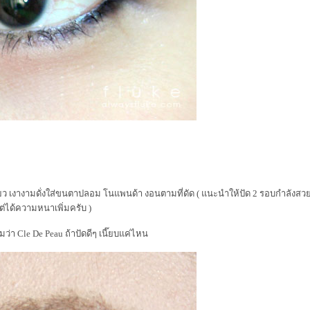
ว เงางามดั่งใส่ขนตาปลอม โนแพนด้า งอนตามที่ดัด ( แนะนำให้ปัด 2 รอบกำลังสวยเ
แต่ได้ความหนาเพิ่มครับ )
า Cle De Peau ถ้าปัดดีๆ เนี๊ยบแค่ไหน