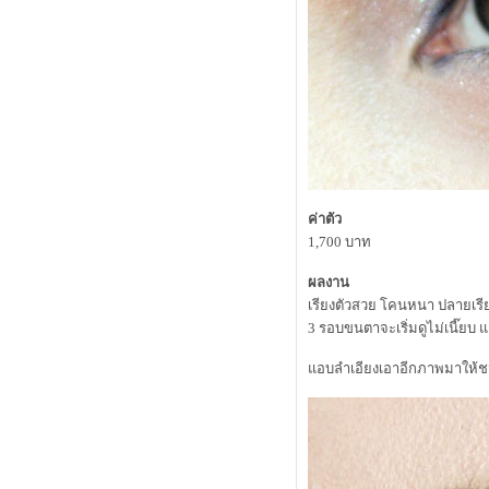
ป้งใหม่จาก bisous bisous
ป้งซับหน้าตลับใหม่ กับแปรงอันเดิม
summer นี้ บลัชออน 3 ชิ้นนี้เอาอยู่
Teaser : Review L'oreal White Perfect
Laser
รีวิว L’Oreal white Perfect Laser ตอนที่
2 ( สรุปผล )
รีวิว Kanebo Lunasol starter kit 2012a
ร้อนนี้ biore มีอะไรน่าสนใจบ้าง
รีวิว clearnose สิวเสี้ยนจงจากไป
ค่าตัว
รีวิว L’Oreal white Perfect Laser ตอนที่
1,700 บาท
1
รีวิว L'oreal Youth Code Pre-Essence
ผลงาน
ปริศนาเบส kanebo coffret d'or รุ่นเก่า
เรียงตัวสวย โคนหนา ปลายเรีย
ก็ยังอยู่รุ่นใหม่ก็มาอีก
3 รอบขนตาจะเริ่มดูไม่เนี๊ยบ 
ว่าด้วยเรื่องกันแดดฮิเอ็น ณ ตอนนี้
อบลำเอียงเอาอีกภาพมาให้ชมว่
ผมกำลังกักตุนสินค้า ( ดินสอเขียนคิ้ว
)
Review Thursday Plantation Tea Tree
Daily Face Wash
kose intellige sebum quick remover
sp เซ็ทพิฆาตสิวเสี้ยน
Estee Lauder Topaz Collection Spring