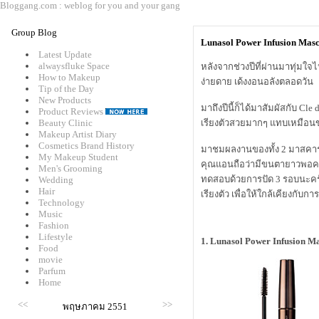
Bloggang.com : weblog for you and your gang
Group Blog
Lunasol Power Infusion Mas
Latest Update
alwaysfluke Space
หลังจากช่วงปีที่ผ่านมาทุ่มใ
How to Makeup
ง่ายดาย เด้งงอนอลังตลอดวัน
Tip of the Day
New Products
มาถึงปีนี้ก็ได้มาสัมผัสกับ Cl
Product Reviews
Beauty Clinic
เรียงตัวสวยมากๆ แทบเหมือนข
Makeup Artist Diary
Cosmetics Brand History
มาชมผลงานของทั้ง 2 มาสคาร่
My Makeup Student
คุณแอนถือว่ามีขนตายาวพอควร
Men's Grooming
ทดสอบด้วยการปัด 3 รอบนะครั
Wedding
Hair
เรียงตัว เพื่อให้ใกล้เคียงกับการ
Technology
Music
Fashion
Lifestyle
1. Lunasol Power Infusion M
Food
movie
Parfum
Home
<<
>>
พฤษภาคม 2551