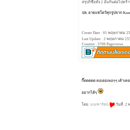
ช้ Kanebo COFFRET D'OR Cover
สรุปก็ซื้อทั้ง 2 อันกันต่อไปคร
Base แล้วเป็นอย่างไรมาช่วยกันแชร์
ปล. อายแชโดว์ทุกรูปจาก Kan
มาช่วยกันแชร์เคล็ดลับความกระจ่าง
สไร้จุดด่างดำกันหน่อยคร้าบ
Review Snoxin
Review Cle de Peau Beaute' Eye
Create Date : 01 พฤษภาคม 2
Color Quad No.206
Review Nanoblur
Last Update : 2 พฤษภาคม 255
ดินสอนเขียนขอบตาที่ไม่แพนด้า
Counter : 3709 Pageviews.
ไขข้อสงสัยเรื่องแพลงตอนในเครื่อ
สำอาง Biotherm
เปิดถุงราคาเบาๆ กันบ้างคร้าบ
เมษายน 2554
First Try - Smashbox In Bloom Palette
etude vip girl dear darling lips OR207
กี๊ดดดดด คอเดอเพอๆๆ เค้าเค
ลิปส้มสวยสำหรับทุกคน
Review Estee Lauder Cyber White
อยากได้ๆ
Brilliant Perfection Makeup
Collection
Boots ลดราคาอีกแล้วคร้าบ ได้เวลา
ดย:
มณฑารัตน์
วันที่: 
สอยครีมอาบน้ำ
เจลไลเนอร์แบบนี้เขาเรียกว่าหมด
อายุ!
ป้งตลับแตกทำอย่างไรดี?