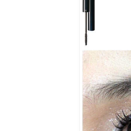
รวม Spring 2014 Makeup ต้องสีชมพู
กุหลาบเท่านั้น
M.A.C. Master Class Brush Collection
นวัตกรรมออกแบบแห่งยุค
cle de peau beauté luminizing face
enhancer แป้งไฮไลท์สุดล้ำเลิศ
Review Shu Uemura : lip and cheek
fun-tasy ( x'mas limited )
รีวิว : 4 ลิปสติก สีแดงแห่งยุค
รีวิว : kanebo impress granmula base
makeup เบส + รองพื้น
รีวิว : เบิร์ตส์ บีส์ ลิป คัลเลอร์ คอลเล็
คชั่น
first review : shu uemura lasting soft
gel pencil
รีวิว SK-II Whitening Spots Specialist
Review Dove Nourishing Oil Care
covermark extra formula รองพื้นเทพ
นการปกปิดอย่างเป็นธรรมชาติ
alwaysfluke choice 2012
Micro Review ลิปสติก Tom Ford
รีวิว L'oreal EverCreme
อีกหนึ่งสุดยอดแป้งฝุ่นเนื้อแมท
รีวิวครีมอาบน้ำ dove body wash