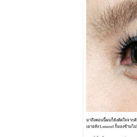
2012
คำถามบาดใจว่าซื้อบลัช limited ของ
lunasol หรือ bobbi brown ดี
neon & nude ผมแพ้คำว่า limited อีก
ล้ว
review Cute Press UV Expert Smooth
& Matte SPF70 PA++
alwaysfluke choice 2011
พระเอกใหม่ในการกำจัดสิวของผม
ลองรองพื้น sisley "skinleya"
เร่งผิวสวยใน 5 วัน! ด้วยการมาส์ค
ลอง Dove Men +Care กันหรือยังคร้าบ
CHANEL Makeup Fall 2011 Must
Have
มาช่วยกันแชร์ Cleansing ที่ใช้กันครับ
CHANEL GEL-HUILE PURETÉ
ออกแบบหลอดยอดเยี่ยม
Review Canmake Powder Eyeliner
กล้ถึงเวลาของ Lunasol Summer
2011 แล้ว มา Preview กัน
MAYBELLINE NEW YORK
มาถึงตอนนี้ผมก็ยังตัดใจจากตั
(HYPERSHARP LINER) ขายหมด
เอาอลัง Lunasol ก็มองข้ามไ
เกลี้ยง