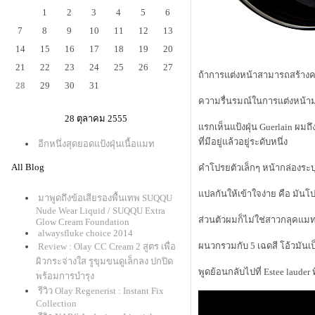
1
2
3
4
5
6
7
8
9
10
11
12
13
14
15
16
17
18
19
20
21
22
23
24
25
26
27
ถ้าการแต่งหน้าสามารถสร้างคว
28
29
30
31
ความรื่นรมณ์ในการแต่งหน้ามา
28 ตุลาคม 2555
รกเห็นแป้งฝุ่น Guerlain ผมถ
ที่มีอยู่แล้วอยู่ระดับหนึ่ง
อีกหนึ่งสุดยอดแป้งฝุ่นเนื้อแมท
All Blog
คำโปรยตัวเล็กๆ หน้ากล่องระบุว
ปลกันให้เข้าใจง่าย คือ มันโป
มาพูดถึงข้อเสียรองพื้นเทพ SUQQU
Nude Wear Liquid / SUQQU Extra
ส่วนตัวผมก็ไม่ใช่สาวกลุคแมท
Glow Cream Foundation
alwaysfluke choice 2014
ผนวกรวมกับ 5 เฉดสี โอ้วมันเป็
Review : Olay CC Cream 2 สูตร เพื่อ
ผิวกระจ่างใส รูขุมขนดูเล็กลง ปกปิด
พูดย้อนกลับไปที่ Estee lauder 
พร้อมการบำรุง
รีวิว Olay Regenerist : Instant Fix
Collection