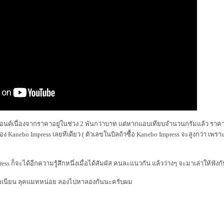
อนด์เนื่องจากราคาอยู่ในช่วง 2 พันกว่าบาท แต่หากแอบเทียบจำนวนกรัมแล้ว ราคา
ของ Kanebo Impress เลยทีเดียว ( ตัวเลขในบิลถ้าซื้อ Kanebo Impress จะสูงกว่า เพร
ss ก็จะได้อีกความรู้สึกหนึ่งเมื่อได้สัมผัส คนละแนวกัน แล้วว่างๆ จะมาเล่าให้ฟัง
เนื้อเนียน ลุคแมทหน่อย ลองไปหาลองกันนะครับผม