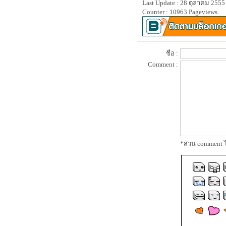
Last Update : 28 ตุลาคม 2555
ป้งใหม่จาก bisous bisous
Counter : 10963 Pageviews.
ป้งซับหน้าตลับใหม่ กับแปรงอันเดิม
summer นี้ บลัชออน 3 ชิ้นนี้เอาอยู่
Teaser : Review L'oreal White Perfect
Laser
รีวิว L’Oreal white Perfect Laser ตอนที่
ชื่อ :
2 ( สรุปผล )
Comment :
รีวิว Kanebo Lunasol starter kit 2012a
ร้อนนี้ biore มีอะไรน่าสนใจบ้าง
รีวิว clearnose สิวเสี้ยนจงจากไป
รีวิว L’Oreal white Perfect Laser ตอนที่
1
รีวิว L'oreal Youth Code Pre-Essence
ปริศนาเบส kanebo coffret d'or รุ่นเก่า
*ส่วน comment ไ
ก็ยังอยู่รุ่นใหม่ก็มาอีก
ว่าด้วยเรื่องกันแดดฮิเอ็น ณ ตอนนี้
ผมกำลังกักตุนสินค้า ( ดินสอเขียนคิ้ว
)
Review Thursday Plantation Tea Tree
Daily Face Wash
kose intellige sebum quick remover
sp เซ็ทพิฆาตสิวเสี้ยน
Estee Lauder Topaz Collection Spring
2012