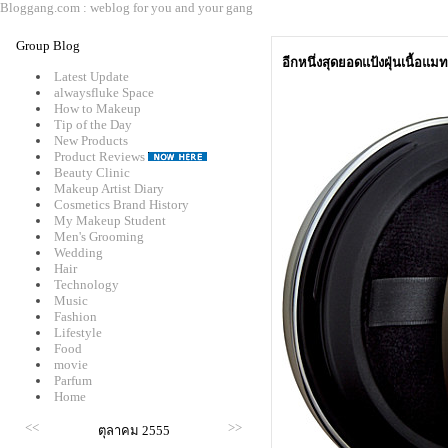
Bloggang.com : weblog for you and your gang
Group Blog
อีกหนึ่งสุดยอดแป้งฝุ่นเนื้อแมท
Latest Update
alwaysfluke Space
How to Makeup
Tip of the Day
New Products
Product Reviews
Beauty Clinic
Makeup Artist Diary
Cosmetics Brand History
My Makeup Student
Men's Grooming
Wedding
Hair
Technology
Music
Fashion
Lifestyle
Food
movie
Parfum
Home
<<
>>
ตุลาคม 2555