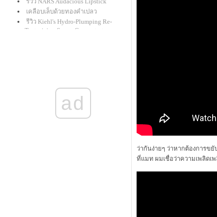
รีวิว NARS Audacious Lipstick
เคลือบเล็บด้วยทองคำเปลว
รีวิว Kiehl's Hydro-Plumping Re-
Texturizing Serum Concentrate
givenchy le rouge : ลิปแกะน้อยใน
ที่สุดก็มาครบทุกเฉดสี
รีวิวเครื่องเมคอัพ mineral "alima
pure"
สาธิตเขียนคิ้วคุณแม่นิชคุณ
รีวิว ดินสอเขียนตาใหม่จาก shu
ad
uemura "drawing pencil" และ benefit
"they're real! push-up liner"
รีวิว clinique : lash power
BB Creme และ CC Cream สำหรับรอบ
ดวงตาโดยเฉพาะ
รีวิว review : Laura Mercier Smooth
ว่ากันง่ายๆ ว่าหากต้องการขยับ
Finish Foundation Powder
ที่แมท ผมเชื่อว่าความเพลิดเ
รีวิวแป้งกั้ง กะรัต Mistine Wings
รีวิว bobbi brown cc cream spf 35
pa+++
รีวิว M.A.C. Master Class Brush
Collection สุดยอดแปรงรองพื้น
รวม Spring 2014 Makeup ต้องสีชมพู