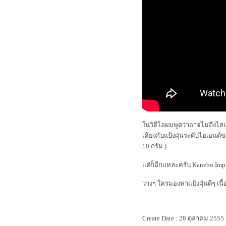
กุหลาบเท่านั้น
M.A.C. Master Class Brush Collection
นวัตกรรมออกแบบแห่งยุค
cle de peau beauté luminizing face
enhancer แป้งไฮไลท์สุดล้ำเลิศ
Review Shu Uemura : lip and cheek
fun-tasy ( x'mas limited )
รีวิว : 4 ลิปสติก สีแดงแห่งยุค
รีวิว : kanebo impress granmula base
makeup เบส + รองพื้น
รีวิว : เบิร์ตส์ บีส์ ลิป คัลเลอร์ คอลเล็
คชั่น
first review : shu uemura lasting soft
นวิดีโอผมพูดว่าอาจไม่ถึงไฮเ
gel pencil
เคียงกับแป้งฝุ่นระดับไฮเอนด์
รีวิว SK-II Whitening Spots Specialist
10 กรัม )
Review Dove Nourishing Oil Care
covermark extra formula รองพื้นเทพ
ต่ก็อีกแหละครับ Kanebo Impre
นการปกปิดอย่างเป็นธรรมชาติ
alwaysfluke choice 2012
ว่างๆ ใครมองหาแป้งฝุ่นดีๆ 
Micro Review ลิปสติก Tom Ford
รีวิว L'oreal EverCreme
อีกหนึ่งสุดยอดแป้งฝุ่นเนื้อแมท
Create Date : 28 ตุลาคม 2555
รีวิวครีมอาบน้ำ dove body wash