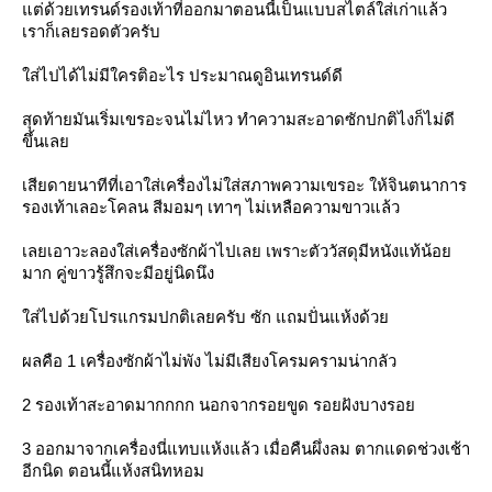
ต่ด้วยเทรนด์รองเท้าที่ออก
มาตอนนี้เป็นแบบสไตล์ใส่เก่
าแล้ว
เราก็เลยรอดตัวครับ
ส่ไปได้ไม่มีใครติอะไร ประมาณดูอินเทรนด์ดี
สุดท้ายมันเริ่มเขรอะจนไม่ไ
หว ทำความสะอาดซักปกติไงก็ไม่ด
ขึ้นเล
เสียดายนาทีที่เอาใส่เครื่อ
งไม่ใส่สภาพความเขรอะ ให้จินตนาการ
รองเท้าเลอะโคลน สีมอมๆ เทาๆ ไม่เหลือความขาวแล้ว
เลยเอาวะลองใส่เครื่องซักผ้
าไปเลย เพราะตัววัสดุมีหนังแท้น้อ
มาก คู่ขาวรู้สึกจะมีอยู่นิดนึง
ส่ไปด้วยโปรแกรมปกติเลยครั
บ ซัก แถมปั่นแห้งด้ว
ผลคือ 1 เครื่องซักผ้าไม่พัง ไม่มีเสียงโครมครามน่ากลัว
2 รองเท้าสะอาดมากกกก นอกจากรอยขูด รอยฝังบางรอ
3 ออกมาจากเครื่องนี่แทบแห้ง
ล้ว เมื่อคืนผึ่งลม ตากแดดช่วงเช้า
อีกนิด ตอนนี้แห้งสนิทหอม