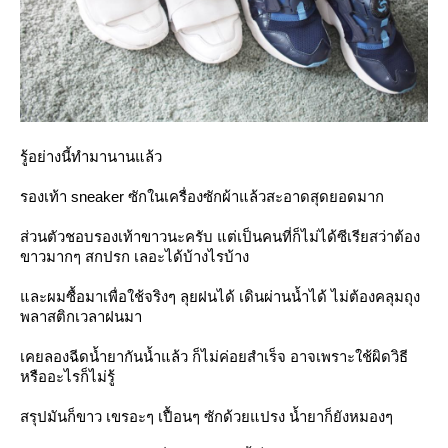
รู้อย่างนี้ทำมานานแล้ว
รองเท้า sneaker ซักในเครื่องซักผ้าแล้วสะอา
ดสุดยอดมาก
ส่วนตัวชอบรองเท้าขาวนะครับ
ต่เป็นคนที่ก็ไม่ได้ซีเรี
สว่าต้อง
ขาวมากๆ สกปรก เลอะได้บ้างไรบ้าง
ละผมซื้อมาเพื่อใช้จริงๆ ลุยฝนได้ เดินผ่านน้ำได้ ไม่ต้องคลุมถุง
พลาสติกเวลาฝ
นมา
เคยลองฉีดน้ำยากันน้ำแล้ว ก็ไม่ค่อยสำเร็จ อาจเพราะใช้ผิดวิธี
หรืออะไร
ก็ไม่รู้
สรุปมันก็ขาว เขรอะๆ เปื้อนๆ ซักด้วยแปรง น้ำยาก็ยังหมองๆ