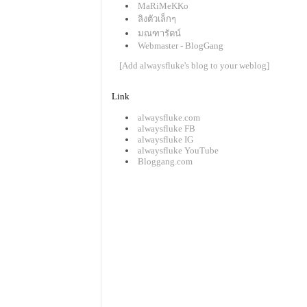
MaRiMeKKo
ลิงตัวเล็กๆ
มณฑารัตน์
Webmaster - BlogGang
[Add alwaysfluke's blog to your weblog]
Link
alwaysfluke.com
alwaysfluke FB
alwaysfluke IG
alwaysfluke YouTube
Bloggang.com