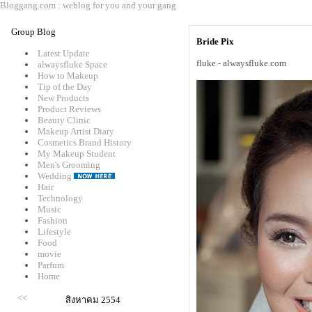
Bloggang.com : weblog for you and your gang
Group Blog
Bride Pix
Latest Update
fluke - alwaysfluke.com
alwaysfluke Space
How to Makeup
Tip of the Day
New Products
Product Reviews
Beauty Clinic
Makeup Artist Diary
Cosmetics Brand History
My Makeup Student
Men's Grooming
Wedding
Hair
Technology
Music
Fashion
Lifestyle
Food
movie
Parfum
Home
<<
สิงหาคม 2554