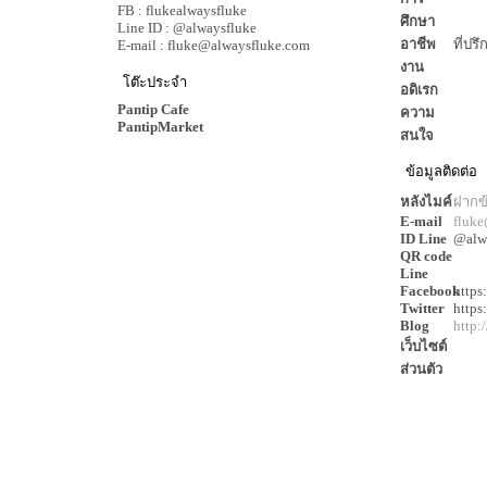
FB : flukealwaysfluke
ศึกษา
Line ID : @alwaysfluke
อาชีพ
ที่ปร
E-mail : fluke@alwaysfluke.com
งาน
โต๊ะประจำ
อดิเรก
Pantip Cafe
ความ
PantipMarket
สนใจ
ข้อมูลติดต่อ
หลังไมค์
ฝากข
E-mail
fluke
ID Line
@alw
QR code
Line
Facebook
https
Twitter
https
Blog
http:
เว็บไซต์
ส่วนตัว