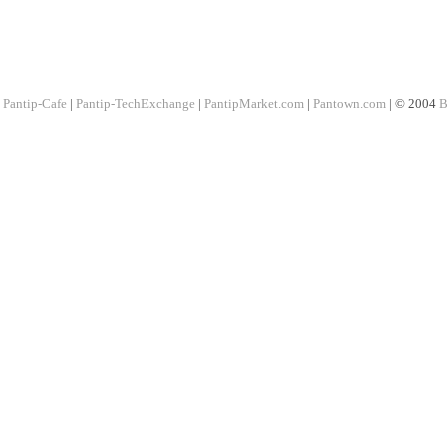
Pantip-Cafe
|
Pantip-TechExchange
|
PantipMarket.com
|
Pantown.com
| © 2004
B