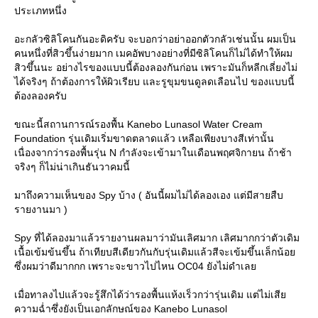
ประเภทหนึ่ง
อะกลัวซิลิโคนกันอะดิครับ จะบอกว่าอย่าออกตัวกลัวเช่นนั้น ผมเป็น
คนหนึ่งที่สิวขึ้นง่ายมาก เมคอัพบางอย่างที่มีซิลิโคนก็ไม่ได้ทำให้ผม
สิวขึ้นนะ อย่างไรของแบบนี้ต้องลองกันก่อน เพราะมันก็หลีกเลี่ยงไม่
ได้จริงๆ ถ้าต้องการให้ผิวเรียบ และรูขุมขนดูลดเลือนไป ของแบบนี้
ต้องลองครับ
ขณะนี้สถานการณ์รองพื้น Kanebo Lunasol Water Cream
Foundation รุ่นเดิมเริ่มขาดตลาดแล้ว เหลือเพียงบางสีเท่านั้น
เนื่องจากว่ารองพื้นรุ่น N กำลังจะเข้ามาในเดือนพฤศจิกายน ถ้าช้า
จริงๆ ก็ไม่น่าเกินธันวาคมนี้
มาถึงความเห็นของ Spy บ้าง ( อันนี้ผมไม่ได้ลองเอง แต่มีสายสืบ
รายงานมา )
Spy ที่ได้ลองมาแล้วรายงานผลมาว่ามันเลิศมาก เลิศมากกว่าตัวเดิม
เนื้อเข้มข้นขึ้น ถ้าเทียบสีเดียวกันกับรุ่นเดิมแล้วสีจะเข้มขึ้นเล็กน้อ
ซึ่งผมว่าดีมากกก เพราะจะขาวไปไหน OC04 ยังไม่ดำเล
เมื่อทาลงไปแล้วจะรู้สึกได้ว่ารองพื้นแห้งเร็วกว่ารุ่นเดิม แต่ไม่เสี
ความฉ่ำซึ่งยังเป็นเอกลักษณ์ของ Kanebo Lunasol