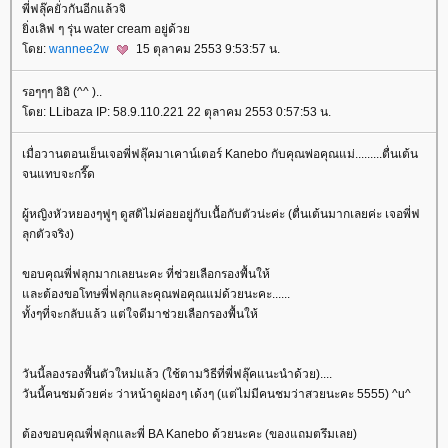
พี่ฟลุ๊คยั่วกันอีกแล้วจิ
ิ่งเลิฟ ๆ รุ่น water cream อยู่ด้ว
ดย:
wannee2w
15 ตุลาคม 2553 9:53:57 น.
รอๆๆๆ อิอิ (^^ )..
ดย: LLibaza IP: 58.9.110.221 22 ตุลาคม 2553 0:57:53 น.
เมื่อวานตอนเย็นเจอพี่ฟลุ๊คมาเคาน์เตอร์ Kanebo กับคุณพ่อคุณแม่.........ตื่นเต้น
จนแทบจะกรี๊ด
ผู้หญิงหัวหยองๆฟูๆ ดูสติไม่ค่อยอยู่กับเนื้อกับตัวน่ะค่ะ (ตื่นเต้นมากเลยค่ะ เจอพี่ฟ
ลุกตัวจริง)
ขอบคุณพี่ฟลุกมากเลยนะคะ ที่ช่วยเลือกรองพื้นให้
ละต้องขอโทษพี่ฟลุกและคุณพ่อคุณแม่ด้วยนะคะ......
ทั้งๆที่จะกลับแล้ว แต่ใจดีมาช่วยเลือกรองพื้นให้
วันนี้ลองรองพื้นตัวใหม่แล้ว (ใช้ตามวิธีที่พี่ฟลุ๊คแนะนำด้วย)....
วันนี้คนชมด้วยค่ะ ว่าหน้าดูผ่องๆ เด้งๆ (แต่ไม่มีคนชมว่าสวยนะคะ 5555) ^u^
ต้องขอบคุณพี่ฟลุกและพี่ BA Kanebo ด้วยนะคะ (ของแถมตรึมเลย)