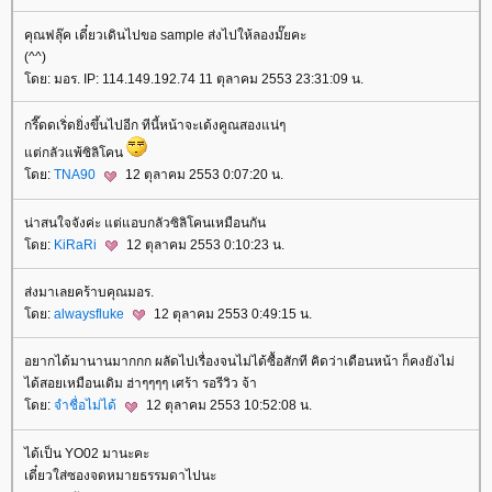
คุณฟลุ๊ค เดี๋ยวเดินไปขอ sample ส่งไปให้ลองมั๊ยคะ
(^^)
ดย: มอร. IP: 114.149.192.74 11 ตุลาคม 2553 23:31:09 น.
กรี๊ดดเริ่ดยิ่งขึ้นไปอีก ทีนี้หน้าจะเด้งคูณสองแน่ๆ
ต่กลัวแพ้ซิลิโคน
ดย:
TNA90
12 ตุลาคม 2553 0:07:20 น.
น่าสนใจจังค่ะ แต่แอบกลัวซิลิโคนเหมือนกัน
ดย:
KiRaRi
12 ตุลาคม 2553 0:10:23 น.
ส่งมาเลยคร้าบคุณมอร.
ดย:
alwaysfluke
12 ตุลาคม 2553 0:49:15 น.
อยากได้มานานมากกก ผลัดไปเรื่องจนไม่ได้ซื้อสักที คิดว่าเดือนหน้า ก็คงยังไม่
ได้สอยเหมือนเดิม ฮ่าๆๆๆๆ เศร้า รอรีวิว จ้า
ดย:
จำชื่อไม่ได้
12 ตุลาคม 2553 10:52:08 น.
ได้เป็น YO02 มานะคะ
เดี๋ยวใส่ซองจดหมายธรรมดาไปนะ