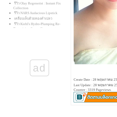
รีวิว Olay Regenerist : Instant Fix
Collection
รีวิว NARS Audacious Lipstick
เคลือบเล็บด้วยทองคำเปลว
รีวิว Kiehl's Hydro-Plumping Re-
Texturizing Serum Concentrate
givenchy le rouge : ลิปแกะน้อยใน
ที่สุดก็มาครบทุกเฉดสี
รีวิวเครื่องเมคอัพ mineral "alima
pure"
สาธิตเขียนคิ้วคุณแม่นิชคุณ
รีวิว ดินสอเขียนตาใหม่จาก shu
ad
uemura "drawing pencil" และ benefit
"they're real! push-up liner"
รีวิว clinique : lash power
Create Date : 28 พฤษภาคม 2
BB Creme และ CC Cream สำหรับรอบ
Last Update : 28 พฤษภาคม 25
ดวงตาโดยเฉพาะ
Counter : 3319 Pageviews.
รีวิว review : Laura Mercier Smooth
Finish Foundation Powder
รีวิวแป้งกั้ง กะรัต Mistine Wings
รีวิว bobbi brown cc cream spf 35
pa+++
รีวิว M.A.C. Master Class Brush