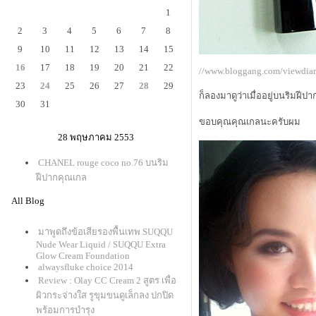
1
2
3
4
5
6
7
8
9
10
11
12
13
14
15
16
17
18
19
20
21
22
//www.bloggang.com/viewdi
23
24
25
26
27
28
29
ก็ลองมาดูว่าเมื่ออยู่บนริมฝ
30
31
ขอบคุณคุณเกลนะครับผม
28 พฤษภาคม 2553
CHANEL rouge coco no.76 บนริม
ฝีปากคุณเกล
All Blog
มาพูดถึงข้อเสียรองพื้นเทพ SUQQU
Nude Wear Liquid / SUQQU Extra
Glow Cream Foundation
alwaysfluke choice 2014
Review : Olay CC Cream 2 สูตร เพื่อ
ผิวกระจ่างใส รูขุมขนดูเล็กลง ปกปิด
พร้อมการบำรุง