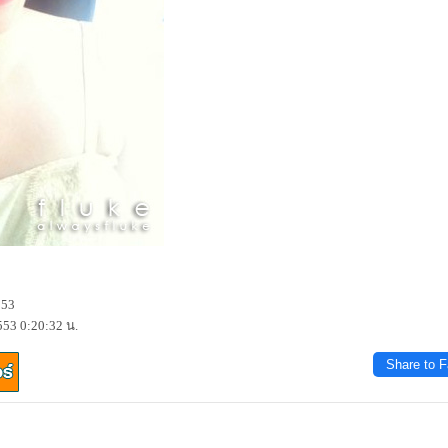
553
53 0:20:32 น.
Share to 