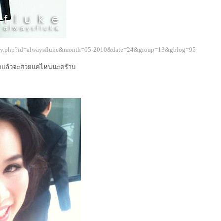
ary.php?id=alwaysfluke&month=05-2010&date=24&group=13&gblog=95
ีปากแล้วจะสวยแค่ไหนนะคร้าบ