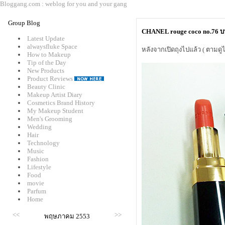
Bloggang.com : weblog for you and your gang
Group Blog
CHANEL rouge coco no.76 บ
Latest Update
alwaysfluke Space
หลังจากเปิดถุงไปแล้ว ( ตามดูได้
How to Makeup
Tip of the Day
New Products
Product Reviews
Beauty Clinic
Makeup Artist Diary
Cosmetics Brand History
My Makeup Student
Men's Grooming
Wedding
Hair
Technology
Music
Fashion
Lifestyle
Food
movie
Parfum
Home
<<
>>
พฤษภาคม 2553