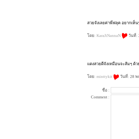
อีกหนึ่งสุดยอดแป้งฝุ่นเนื้อแมท
รีวิวครีมอาบน้ำ dove body wash
ป้งใหม่จาก bisous bisous
สวยจังเลยค่าพี่ฟลุค อยากเห็น
ป้งซับหน้าตลับใหม่ กับแปรงอันเดิม
summer นี้ บลัชออน 3 ชิ้นนี้เอาอยู่
ดย:
KaraJiNannaN
วันที่
Teaser : Review L'oreal White Perfect
Laser
รีวิว L’Oreal white Perfect Laser ตอนที่
2 ( สรุปผล )
รีวิว Kanebo Lunasol starter kit 2012a
ดงสวยดีจังเหมือนจะส้มๆ ด้ว
ร้อนนี้ biore มีอะไรน่าสนใจบ้าง
รีวิว clearnose สิวเสี้ยนจงจากไป
ดย:
minttykit
วันที่: 28
รีวิว L’Oreal white Perfect Laser ตอนที่
1
ชื่อ :
รีวิว L'oreal Youth Code Pre-Essence
Comment :
ปริศนาเบส kanebo coffret d'or รุ่นเก่า
ก็ยังอยู่รุ่นใหม่ก็มาอีก
ว่าด้วยเรื่องกันแดดฮิเอ็น ณ ตอนนี้
ผมกำลังกักตุนสินค้า ( ดินสอเขียนคิ้ว
)
Review Thursday Plantation Tea Tree
Daily Face Wash
kose intellige sebum quick remover