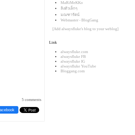
MaRiMeKKo
ลิงตัวเล็กๆ
มณฑารัตน์
Webmaster - BlogGang
[Add alwaysfluke's blog to your weblog]
Link
alwaysfluke.com
alwaysfluke FB
alwaysfluke IG
alwaysfluke YouTube
Bloggang.com
5 comments
Facebook