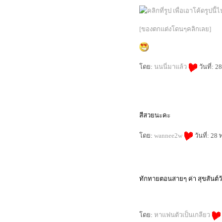
Collection สุดยอดแปรงรองพื้น
รวม Spring 2014 Makeup ต้องสีชมพู
[ของตกแต่งโดนๆคลิกเลย]
กุหลาบเท่านั้น
M.A.C. Master Class Brush Collection
นวัตกรรมออกแบบแห่งยุค
cle de peau beauté luminizing face
enhancer แป้งไฮไลท์สุดล้ำเลิศ
ดย:
นนนี่มาแล้ว
วันที่: 
Review Shu Uemura : lip and cheek
fun-tasy ( x'mas limited )
รีวิว : 4 ลิปสติก สีแดงแห่งยุค
รีวิว : kanebo impress granmula base
makeup เบส + รองพื้น
สีสวยนะคะ
รีวิว : เบิร์ตส์ บีส์ ลิป คัลเลอร์ คอลเล็
คชั่น
ดย:
wannee2w
วันที่: 2
first review : shu uemura lasting soft
gel pencil
รีวิว SK-II Whitening Spots Specialist
Review Dove Nourishing Oil Care
covermark extra formula รองพื้นเทพ
ทักทายตอนสายๆ ค่า สุขสันต์
นการปกปิดอย่างเป็นธรรมชาติ
alwaysfluke choice 2012
Micro Review ลิปสติก Tom Ford
ดย:
หาแฟนตัวเป็นเกลียว
รีวิว L'oreal EverCreme