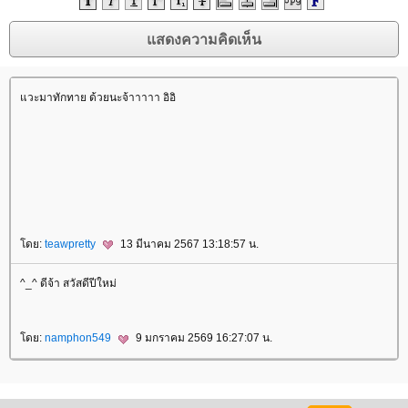
วะมาทักทาย ด้วยนะจ้าาาาา อิอิ
rassapoom
rassapoom clinic
รัสมิ์ภูมิ
รัสมิ์ภูมิ คลินิก
ฟิลเลอร์
ฉีดฟิลเลอร์
ฟิลเลอร์
ฉีดฟิลเลอร์
Ultraformer
กกระชับ
ลดริ้วรอ
สลายไขมันใต้ชั้น
ผิว
ฟิลเลอร์ร่องแก้ม
ฉีดฟิลเลอร์ร่องแก้ม
Drakarian
สลายไขมันใต้ผิว
ฉีดฟิลเลอร์ปาก
ฟิลเลอร์ปาก
เลเซอร์กำจัดขน
เลเซอร์ขน
กำจัดขน
Hair Removal
ฉีดฟิลเลอร์น้องสาว
ฟิลเลอร์น้องสาว
ดูดไขมันเหนียง
คางสองชั้น
FaceTite
AccuTite
Hifu
Super Hifu
มาส์กหน้า
ตาสองชั้น
ทำตาสองชั้น
ศัลยกรรมตาสองชั้น
ฟิลเลอร์สะโพก
ฟิลเลอร์เสริมสะโพก
ฉีดฟิลเลอร์สะโพก
ฉีดฟิลเลอร์เสริมสะโพก
Morpheus
Morpheus Pro
กกระชับผิว
ฟิลเลอร์คาง
ปรแกรมฟิลเลอร์คาง
Exosome
Exosome Plus
Exosome Plus+
กระชับช่องคลอด
ช่อง
คลอด
Vaginal
Vaginal Reju
Skin Quality
ฉีดฟิลเลอร์ใต้ตา
ฟิลเลอร์ใต้ตา
Ultracol
ไหมน้ำ
Allergan
บ Allergan
ฉีดโบ Allergan
Super Skin Laser
ฝ้า กระ
ฝ้า กระ จุดด่างดำ
Picocare 450 Laser
ร้อยไหม
ร้อยไหมคืออะไร
Lenisna
JUVELOOK
สารเติม
เต็ม
REVIVE
BELOTERO REVIVE
Rejuran
Gouri
คอลลาเจน
กระตุ้นคอลลาเจน
Juvederm
Juvederm Volite
New Juvederm Volite
Radiesse
Radiesse Filler
Sculptra
คอลลาเจน
เสริมจมูก
ศัลยกรรมเสริมจมูก
ปลูกผม FUE
ฟิลเลอร์
Filler
ฉีดฟิลเลอร์
Thermage
Thermage FLX
กกระชับ
กกระชับผิว
Ulthera
New Ulthera SPT
Ulthera SPT
EMFACE
กกระชับ
กกระชับกล้ามเนื้อ
ฉีดแฟต
สลายไขมัน
ฉีดแฟตสลายไขมัน
CoolSculpting Elite
CoolSculpting
สลายไขมันด้วยความเย็น
สลายไขมัน
BodyTite
ดูดไขมัน
Emsculpt
สร้างกล้ามเนื้อ
ลดไขมัน
สอนฉีดโปรแกรมฟิลเลอร์
สอนฉีดฟิลเลอร์
ฉีดฟิลเลอร์
ห้ใจ
สุขภาพ
ดย:
teawpretty
13 มีนาคม 2567 13:18:57 น.
^_^ ดีจ้า สวัสดีปีใหม่
ดย:
namphon549
9 มกราคม 2569 16:27:07 น.