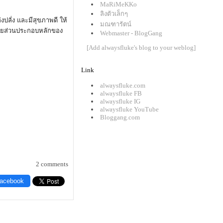
MaRiMeKKo
ลิงตัวเล็กๆ
งปลั่ง และมีสุขภาพดี ให้
มณฑารัตน์
ยส่วนประกอบหลักของ
Webmaster - BlogGang
[Add alwaysfluke's blog to your weblog]
Link
alwaysfluke.com
alwaysfluke FB
alwaysfluke IG
alwaysfluke YouTube
Bloggang.com
2 comments
Facebook