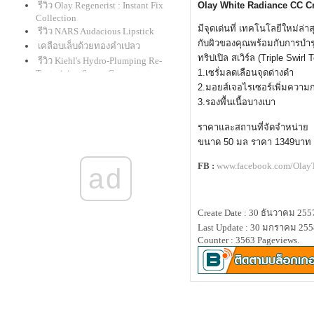
รีวิว Olay Regenerist : Instant Fix
Olay White Radiance CC 
Collection
มีจุดเด่นที่ เทคโนโลยีใหม่ล่า
รีวิว NARS Audacious Lipstick
กับผิวของคุณพร้อมกับการบำร
เคลือบเล็บด้วยทองคำเปลว
ทริปเปิล สเวิร์ล (Triple Swirl
รีวิว Kiehl's Hydro-Plumping Re-
1.เซรั่มลดเลือนจุดด่างดำ
Texturizing Serum Concentrate
givenchy le rouge : ลิปแกะน้อยใน
2.มอยส์เจอไรเซอร์เพิ่
มความก
ที่สุดก็มาครบทุกเฉดสี
3.รองพื้นเนื้อบางเบา
รีวิวเครื่องเมคอัพ mineral "alima
ราคาและสถานที่จัดจำหน่า
pure"
สาธิตเขียนคิ้วคุณแม่นิชคุณ
ขนาด 50 มล ราคา 1349บาท / 
รีวิว ดินสอเขียนตาใหม่จาก shu
FB :
www.facebook.com/Olay
ad
uemura "drawing pencil" และ benefit
"they're real! push-up liner"
รีวิว clinique : lash power
BB Creme และ CC Cream สำหรับรอบ
Create Date : 30 ธันวาคม 255
ดวงตาโดยเฉพาะ
Last Update : 30 มกราคม 255
Counter : 3563 Pageviews.
รีวิว review : Laura Mercier Smooth
Finish Foundation Powder
รีวิวแป้งกั้ง กะรัต Mistine Wings
รีวิว bobbi brown cc cream spf 35
pa+++
รีวิว M.A.C. Master Class Brush