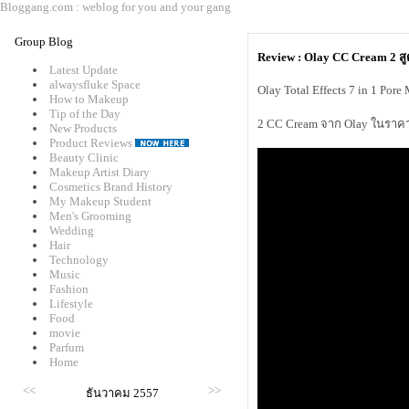
Bloggang.com : weblog for you and your gang
Group Blog
Review : Olay CC Cream 2 สูต
Latest Update
alwaysfluke Space
Olay Total Effects 7 in 1 Po
How to Makeup
Tip of the Day
2 CC Cream จาก Olay ในราคาน
New Products
Product Reviews
Beauty Clinic
Makeup Artist Diary
Cosmetics Brand History
My Makeup Student
Men's Grooming
Wedding
Hair
Technology
Music
Fashion
Lifestyle
Food
movie
Parfum
Home
<<
>>
ธันวาคม 2557