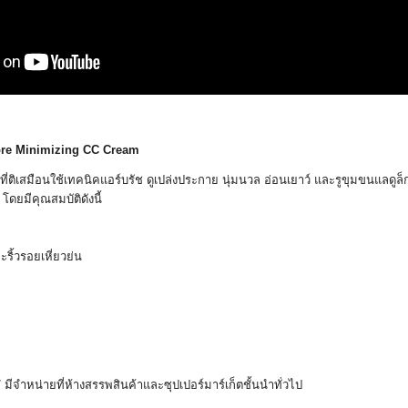
Pore Minimizing CC Cream
ที
่ติเสมือนใช้เทคนิคแอร์บรัช ดูเปล่งประกาย นุ่มนวล อ่อนเยาว์ และรูขุมขนแลดูล็ก
โดยมีคุณสมบัติดังนี้
ะริ้วรอยเหี่ยวย่น
มีจำหน่ายที่ห้างสรรพสินค้
าและซุปเปอร์มาร์เก็ตชั้นนำทั่
วไป