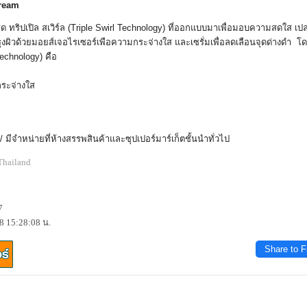
Cream
สุด ทริปเปิล สเวิร์ล (Triple Swirl Technology) ที่ออกแบบมาเพื่อมอบความสดใส เปล่
ุ
งผิวด้วยมอยส์เจอไรเซอร์เพื
อความกระจ่างใส และเซรั่มเพื่อลดเลือนจุดด่
างดำ โด
 Technology) คือ
ระจ่างใส
มีจำหน่ายที่ห้างสรรพสินค้
าและซุปเปอร์มาร์เก็ตชั้นนำทั่
วไป
Thailand
7
8 15:28:08 น.
Share to 