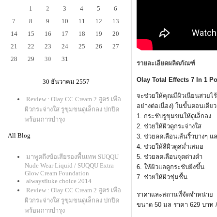
1
2
3
4
5
6
7
8
9
10
11
12
13
14
15
16
17
18
19
20
21
22
23
24
25
26
27
28
29
30
31
รายละเอียดผลิตภัณฑ์
Olay Total Effects 7 In 1 
30 ธันวาคม 2557
จะช่วยให้คุณมีผิวเนียนสวยไร้
Review : Olay CC Cream 2 สูตร เพื่อ
อย่างต่อเนื่
อง) ในขั้นตอนเดียว 
ผิวกระจ่างใส รูขุมขนดูเล็กลง ปกปิด
1. กระชับรูขุมขนให้ดูเล็กลง
พร้อมการบำรุง
2. ช่วยให้ผิวดูกระจ่างใส
All Blog
3. ช่วยลดเลือนเส้นริ้วบางๆ แล
4. ช่วยให้สีผิวดูสม่ำเสมอ
มาพูดถึงข้อเสียรองพื้นเทพ SUQQU
5. ช่วยลดเลือนจุดด่างดำ
Nude Wear Liquid / SUQQU Extra
6. ให้ผิวแลดูกระชับยิ่งขึ้น
Glow Cream Foundation
7. ช่วยให้ผิวชุ่มชื้น
alwaysfluke choice 2014
Review : Olay CC Cream 2 สูตร เพื่อ
ราคาและสถานที่จัดจำหน่า
ผิวกระจ่างใส รูขุมขนดูเล็กลง ปกปิด
ขนาด 50 มล ราคา 629 บาท / 
พร้อมการบำรุง