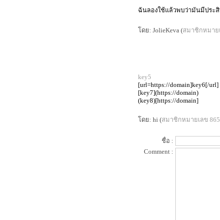
Collection สุดยอดแปรงรองพื้น
ฉันลองใช้แล้วพบว่ามันมีประส
รวม Spring 2014 Makeup ต้องสีชมพู
กุหลาบเท่านั้น
ดย: JolieKeva (
สมาชิกหมาย
M.A.C. Master Class Brush Collection
นวัตกรรมออกแบบแห่งยุค
cle de peau beauté luminizing face
enhancer แป้งไฮไลท์สุดล้ำเลิศ
Review Shu Uemura : lip and cheek
key5
fun-tasy ( x'mas limited )
[url=https://domain]key6[/url]
รีวิว : 4 ลิปสติก สีแดงแห่งยุค
[key7](https://domain)
รีวิว : kanebo impress granmula base
(key8)[https://domain]
makeup เบส + รองพื้น
ดย: hi (
สมาชิกหมายเลข 86
รีวิว : เบิร์ตส์ บีส์ ลิป คัลเลอร์ คอลเล็
คชั่น
first review : shu uemura lasting soft
ชื่อ :
gel pencil
Comment :
รีวิว SK-II Whitening Spots Specialist
Review Dove Nourishing Oil Care
covermark extra formula รองพื้นเทพ
นการปกปิดอย่างเป็นธรรมชาติ
alwaysfluke choice 2012
Micro Review ลิปสติก Tom Ford
รีวิว L'oreal EverCreme