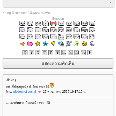
* blog นี้ comment ได้เฉพาะสมาชิก
Emotion
เข้ามาดู
หน้าพี่ฟลุคดูแบ้ว น่ารักมากอ่ะ อิอิ
ดย:
wisdom of social
27 พฤษภาคม 2555 19:17:19 น.
วะมาทักทาย ด้วยนะจ้าาาาา อิอิ
rassapoom
rassapoom clinic
รัสมิ์ภูมิ
รัสมิ์ภูมิ คลินิก
ฟิลเลอร์
ฉีดฟิลเลอร์
ฟิลเลอร์
ฉีดฟิลเลอร์
Ultraformer
กกระชับ
ลดริ้วรอ
สลายไขมันใต้ชั้น
ผิว
ฟิลเลอร์ร่องแก้ม
ฉีดฟิลเลอร์ร่องแก้ม
Drakarian
สลายไขมันใต้ผิว
ฉีดฟิลเลอร์ปาก
ฟิลเลอร์ปาก
เลเซอร์กำจัดขน
เลเซอร์ขน
กำจัดขน
Hair Removal
ฉีดฟิลเลอร์น้องสาว
ฟิลเลอร์น้องสาว
ดูดไขมันเหนียง
คางสองชั้น
FaceTite
AccuTite
Hifu
Super Hifu
มาส์กหน้า
ตาสองชั้น
ทำตาสองชั้น
ศัลยกรรมตาสองชั้น
ฟิลเลอร์สะโพก
ฟิลเลอร์เสริมสะโพก
ฉีดฟิลเลอร์สะโพก
ฉีดฟิลเลอร์เสริมสะโพก
Morpheus
Morpheus Pro
กกระชับผิว
ฟิลเลอร์คาง
ปรแกรมฟิลเลอร์คาง
Exosome
Exosome Plus
Exosome Plus+
กระชับช่องคลอด
ช่อง