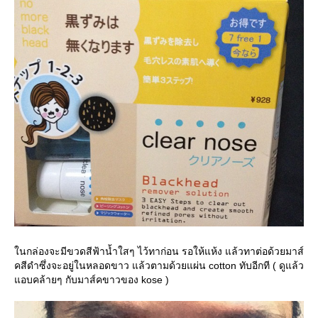
นกล่องจะมีขวดสีฟ้าน้ำใสๆ ไว้ทาก่อน รอให้แห้ง แล้วทาต่อด้วยมาส์
คสีดำซึ่งจะอยู่ในหลอดขาว แล้วตามด้วยแผ่น cotton ทับอีกที ( ดูแล้ว
อบคล้ายๆ กับมาส์คขาวของ kose )