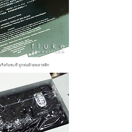
ริงกันซะที ถูกห่อด้วยพลาสติก