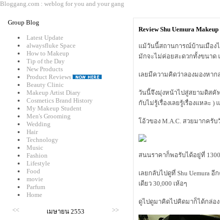
Bloggang.com : weblog for you and your gang
Group Blog
Review Shu Uemura Makeup
Latest Update
alwaysfluke Space
ม้วันนี้สถานการณ์บ้านเมืองไม
How to Makeup
มักจะไม่ค่อยสะดวกทั้งขนาด แ
Tip of the Day
New Products
เลยมีความคิดว่าลองมองหากล่อ
Product Reviews
Beauty Clinic
Makeup Artist Diary
วันนี้จึงมุ่งหน้าไปสู่สยามดิสคัฟเ
Cosmetics Brand History
กับไม่รู้เรื่องเลยรู้เรื่องแหละ
My Makeup Student
Men's Grooming
อ้วของ M.A.C. สวยมากครับวั
Wedding
Hair
Technology
Music
สนนราคาก็พอรับได้อยู่ที่ 130
Fashion
Lifestyle
Food
เลยกลับไปดูที่ Shu Uemura อีก
movie
เดียว 30,000 เห้อๆ
Parfum
Home
ดูไปดูมาคิดไปคิดมาก็ได้กล่อ
<<
>>
เมษายน 2553