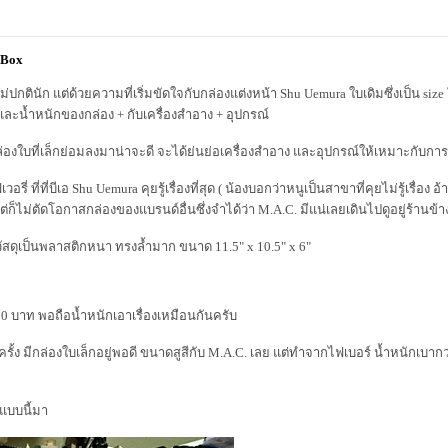
 Box
่ปกตินัก แต่ด้วยความที่เริ่มขัดใจกับกล่องแต่งหน้า Shu Uemura ใบเดิมซึ่งเป็น siz
ละน้ำหนักของกล่อง + กับเครื่องสำอาง + อุปกรณ์
งใบที่เล็กย่อมลงมาน่าจะดี จะได้ย่นย่อเครื่องสำอาง และอุปกรณ์ให้เหมาะกับกา
วอรี่ ที่ที่บีเอ Shu Uemura คุยรู้เรื่องที่สุด ( น้องบอกว่าหนูเป็นสาขาที่คุยไม่รู้เรื่อง อ
 ) แต่ก็ไม่ตัดโอกาสกล่องของแบรนด์อื่นซึ่งจำได้ว่า M.A.C. มีแน่เลยเดินไปดูอยู่ร้านข้า
สดุเป็นพลาสติกหนา ทรงล้ำมาก ขนาด 11.5" x 10.5" x 6"
00 บาท พอถือน้ำหนักเอาเรื่องเหมือนกันครับ
ครั้ง มีกล่องใบเล็กอยู่พอดี ขนาดสูสีกับ M.A.C. เลย แต่ทำจากไฟเบอร์ น้ำหนักเบากว่า
งแบบนี้มา