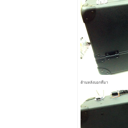
คำถามบาดใจว่าซื้อบลัช limited ของ
lunasol หรือ bobbi brown ดี
neon & nude ผมแพ้คำว่า limited อีก
ล้ว
review Cute Press UV Expert Smooth
& Matte SPF70 PA++
alwaysfluke choice 2011
พระเอกใหม่ในการกำจัดสิวของผม
ลองรองพื้น sisley "skinleya"
เร่งผิวสวยใน 5 วัน! ด้วยการมาส์ค
ลอง Dove Men +Care กันหรือยังคร้าบ
CHANEL Makeup Fall 2011 Must
Have
มาช่วยกันแชร์ Cleansing ที่ใช้กันครับ
CHANEL GEL-HUILE PURETÉ
ด้านหลังบอกที่มา
ออกแบบหลอดยอดเยี่ยม
Review Canmake Powder Eyeliner
กล้ถึงเวลาของ Lunasol Summer
2011 แล้ว มา Preview กัน
MAYBELLINE NEW YORK
(HYPERSHARP LINER) ขายหมด
เกลี้ยง
ช้ Kanebo COFFRET D'OR Cover