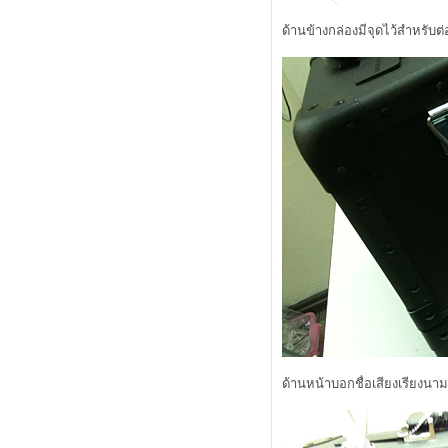
ป้งใหม่จาก bisous bisous
ป้งซับหน้าตลับใหม่ กับแปรงอันเดิม
ด้านข้างกล่องมีจุดไว้สำหรับ
summer นี้ บลัชออน 3 ชิ้นนี้เอาอยู่
Teaser : Review L'oreal White Perfect
Laser
รีวิว L’Oreal white Perfect Laser ตอนที่
2 ( สรุปผล )
รีวิว Kanebo Lunasol starter kit 2012a
ร้อนนี้ biore มีอะไรน่าสนใจบ้าง
รีวิว clearnose สิวเสี้ยนจงจากไป
รีวิว L’Oreal white Perfect Laser ตอนที่
1
รีวิว L'oreal Youth Code Pre-Essence
ปริศนาเบส kanebo coffret d'or รุ่นเก่า
ก็ยังอยู่รุ่นใหม่ก็มาอีก
ว่าด้วยเรื่องกันแดดฮิเอ็น ณ ตอนนี้
ผมกำลังกักตุนสินค้า ( ดินสอเขียนคิ้ว
)
Review Thursday Plantation Tea Tree
Daily Face Wash
ด้านหน้าบอกชื่อเสียงเรียงนาม
kose intellige sebum quick remover
sp เซ็ทพิฆาตสิวเสี้ยน
Estee Lauder Topaz Collection Spring
2012