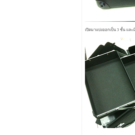
ร้าบ
alwaysfluke choice 2010
canmake มีขายที่ไหนบ้าง?
Open the Box - Kanebo Lunasol Skin
Contrast Face Powder
เปิดมาแบ่งออกเป็น 3 ชั้น และ
alwaysfluke choice 2007
เผลออีกแล้ว มาเปิดถุงเขียวๆ กันดีกว่า
เปิดถุง shu uemura กับ kanebo คร้าบ
Review : Kanebo Coffret D'or Moist F
Coat ( Base F ว่าที่เบสเทพ )
Exclusive Review : Kanebo Lunasol
Water Cream Foundation N
Review : Kanebo Lunasol Aurorized
Eyes 01 Nuance Viriation
Tiny Review - Lancome Teint Miracle
vs CHANEL Vitalumiere Aqua
Review : Suqqu Face Brush แปรงที่
ขึ้นชื่อว่าเป็นแปรงเทพ
Spy Review รองพื้นรุ่นใหม่จาก
Kanebo Lunasol - Water Cream
Foundation N
First Try Kanebo Impress Grandmula
Kanebo Impress GRANMULA หรือนี่
คือสุดยอดครีมบำรุงในอนาคตอันใกล้