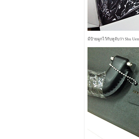
กุหลาบเท่านั้น
M.A.C. Master Class Brush Collection
นวัตกรรมออกแบบแห่งยุค
cle de peau beauté luminizing face
enhancer แป้งไฮไลท์สุดล้ำเลิศ
Review Shu Uemura : lip and cheek
fun-tasy ( x'mas limited )
มีป้ายผูกไว้กับหูจับว่า Shu U
รีวิว : 4 ลิปสติก สีแดงแห่งยุค
รีวิว : kanebo impress granmula base
makeup เบส + รองพื้น
รีวิว : เบิร์ตส์ บีส์ ลิป คัลเลอร์ คอลเล็
คชั่น
first review : shu uemura lasting soft
gel pencil
รีวิว SK-II Whitening Spots Specialist
Review Dove Nourishing Oil Care
covermark extra formula รองพื้นเทพ
นการปกปิดอย่างเป็นธรรมชาติ
alwaysfluke choice 2012
Micro Review ลิปสติก Tom Ford
รีวิว L'oreal EverCreme
อีกหนึ่งสุดยอดแป้งฝุ่นเนื้อแมท
รีวิวครีมอาบน้ำ dove body wash