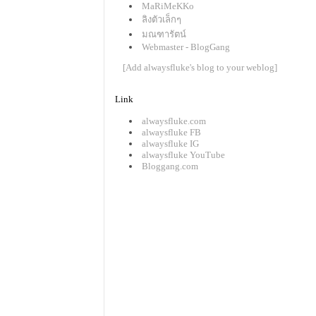
MaRiMeKKo
ลิงตัวเล็กๆ
มณฑารัตน์
Webmaster - BlogGang
[Add alwaysfluke's blog to your weblog]
Link
alwaysfluke.com
alwaysfluke FB
alwaysfluke IG
alwaysfluke YouTube
Bloggang.com