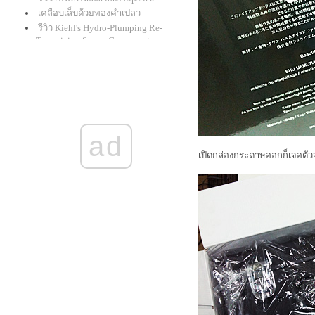
เคลือบเล็บด้วยทองคำเปลว
รีวิว Kiehl's Hydro-Plumping Re-
Texturizing Serum Concentrate
givenchy le rouge : ลิปแกะน้อยใน
ที่สุดก็มาครบทุกเฉดสี
รีวิวเครื่องเมคอัพ mineral "alima
pure"
สาธิตเขียนคิ้วคุณแม่นิชคุณ
รีวิว ดินสอเขียนตาใหม่จาก shu
ad
uemura "drawing pencil" และ benefit
"they're real! push-up liner"
เปิดกล่องกระดาษออกก็เจอตัวจ
รีวิว clinique : lash power
BB Creme และ CC Cream สำหรับรอบ
ดวงตาโดยเฉพาะ
รีวิว review : Laura Mercier Smooth
Finish Foundation Powder
รีวิวแป้งกั้ง กะรัต Mistine Wings
รีวิว bobbi brown cc cream spf 35
pa+++
รีวิว M.A.C. Master Class Brush
Collection สุดยอดแปรงรองพื้น
รวม Spring 2014 Makeup ต้องสีชมพู