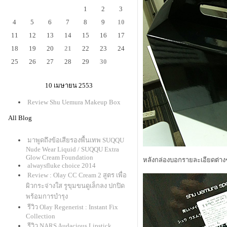
1
2
3
4
5
6
7
8
9
10
11
12
13
14
15
16
17
18
19
20
21
22
23
24
25
26
27
28
29
30
10 เมษายน 2553
Review Shu Uemura Makeup Box
All Blog
มาพูดถึงข้อเสียรองพื้นเทพ SUQQU
Nude Wear Liquid / SUQQU Extra
Glow Cream Foundation
หลังกล่องบอกรายละเอียดต่างๆ ร
alwaysfluke choice 2014
Review : Olay CC Cream 2 สูตร เพื่อ
ผิวกระจ่างใส รูขุมขนดูเล็กลง ปกปิด
พร้อมการบำรุง
รีวิว Olay Regenerist : Instant Fix
Collection
รีวิว NARS Audacious Lipstick