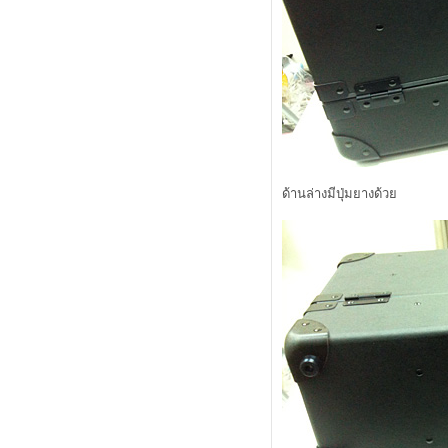
Base แล้วเป็นอย่างไรมาช่วยกันแชร์
มาช่วยกันแชร์เคล็ดลับความกระจ่าง
สไร้จุดด่างดำกันหน่อยคร้าบ
Review Snoxin
Review Cle de Peau Beaute' Eye
Color Quad No.206
Review Nanoblur
ดินสอนเขียนขอบตาที่ไม่แพนด้า
ไขข้อสงสัยเรื่องแพลงตอนในเครื่อ
สำอาง Biotherm
ด้านล่างมีปุ่มยางด้ว
เปิดถุงราคาเบาๆ กันบ้างคร้าบ
เมษายน 2554
First Try - Smashbox In Bloom Palette
etude vip girl dear darling lips OR207
ลิปส้มสวยสำหรับทุกคน
Review Estee Lauder Cyber White
Brilliant Perfection Makeup
Collection
Boots ลดราคาอีกแล้วคร้าบ ได้เวลา
สอยครีมอาบน้ำ
เจลไลเนอร์แบบนี้เขาเรียกว่าหมด
อายุ!
ป้งตลับแตกทำอย่างไรดี?
มีของดีๆ จากร้าน Boots มาแนะนำค