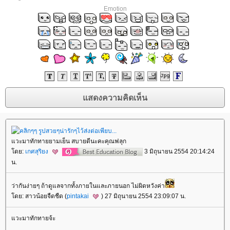
Emotion
วะมาทักทายยามเย็น สบายดีนะคะคุณฟลุก
ดย:
เกศสุริยง
3 มิถุนายน 2554 20:14:24
น.
ว่ากันง่ายๆ ถ้าดูแลจากทั้งภายในและภายนอก ไม่ผิดหวังค่า
ดย: สาวน้อยจืดชืด (
pintakai
) 27 มิถุนายน 2554 23:09:07 น.
วะมาทักทายจ้ะ
rassapoom
rassapoom clinic
รัสมิ์ภูมิ
รัสมิ์ภูมิ คลินิก
Ultraformer
กกระชับ
ลดริ้วรอ
สลายไขมันใต้ชั้นผิว
ฟิลเลอร์ร่องแก้ม
ฉีดฟิลเลอร์ร่องแก้ม
Drakarian
สลายไขมันใต้ผิว
ฉีดฟิลเลอร์ปาก
ฟิลเลอร์ปาก