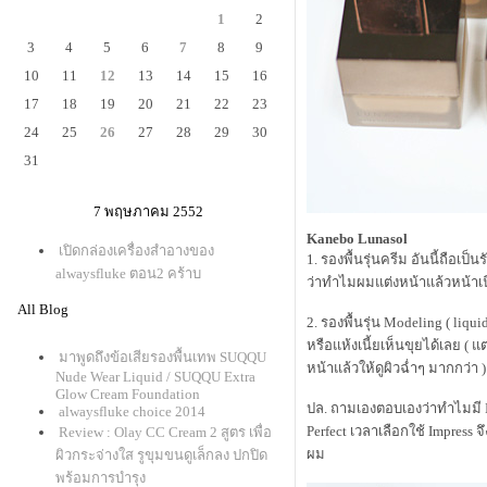
1
2
3
4
5
6
7
8
9
10
11
12
13
14
15
16
17
18
19
20
21
22
23
24
25
26
27
28
29
30
31
7 พฤษภาคม 2552
Kanebo Lunasol
เปิดกล่องเครื่องสำอางของ
1. รองพื้นรุ่นครีม อันนี้ถือเ
alwaysfluke ตอน2 คร้าบ
ว่าทำไมผมแต่งหน้าแล้วหน้าเนี
All Blog
2. รองพื้นรุ่น Modeling ( li
หรือแห้งเนี้ยเห็นขุยได้เลย (
มาพูดถึงข้อเสียรองพื้นเทพ SUQQU
หน้าแล้วให้ดูผิวฉ่ำๆ มากกว่า )
Nude Wear Liquid / SUQQU Extra
Glow Cream Foundation
ปล. ถามเองตอบเองว่าทำไมมี Im
alwaysfluke choice 2014
Perfect เวลาเลือกใช้ Impres
Review : Olay CC Cream 2 สูตร เพื่อ
ผม
ผิวกระจ่างใส รูขุมขนดูเล็กลง ปกปิด
พร้อมการบำรุง