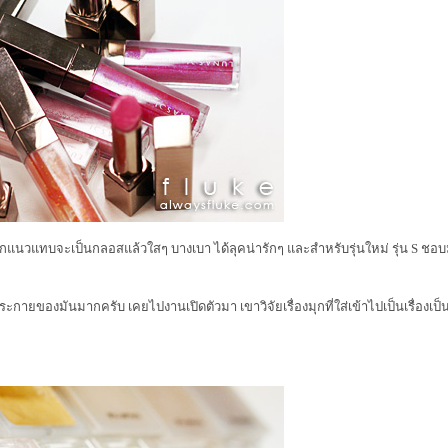
่ออกแนวแทบจะเป็นกลอสแล้วใสๆ บางเบา ได้ลุคน่ารักๆ และสำหรับรุ่นใหม่ รุ่น S ช
ะกายของมันมากครับ เคยไปงานเปิดตัวมา เขาวิจัยเรื่องมุกที่ใส่เข้าไปเป็นเรื่องเป็น