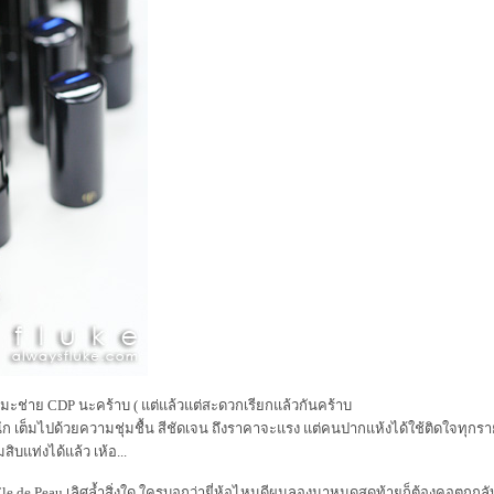
มะช่าย CDP นะคร้าบ ( แต่แล้วแต่สะดวกเรียกแล้วกันคร้าบ
หนัก เต็มไปด้วยความชุ่มชื้น สีชัดเจน ถึงราคาจะแรง แต่คนปากแห้งได้ใช้ติดใจทุกราย
ิบแท่งได้แล้ว เห้อ...
Cle de Peau เลิศล้ำสิ่งใด ใครบอกว่ายี่ห้อไหนดีผมลองมาหมดสุดท้ายก็ต้องคอตกกล