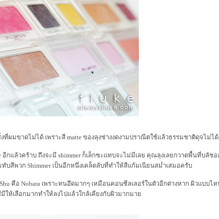
ิ่งที่ผมขาดไม่ได้ เพราะสี matte ของลุงช่างงดงามปราณีตใช้แล้วธรรมชาติดุจไม่ได้แ
e อีกแล้วคร้าบ ถึงจะมี shimmer ก็เล็กซะแทบจะไม่มีเลย คุณลุงเลยกวาดพื้นที่บลัช
บสีพวก Shimmer เป็นอีกหนึ่งเคล็ดลับที่ทำให้สีแก้มเนียนสม่ำเสมอครับ
้ของ Shu คือ Nobara เพราะทนอึดมากๆ เหมือนคอนซีลเลอร์ในตัวอีกต่างหาก ผิวแบ
ีมีให้เลือกมากทำให้ลงไปแล้วใกล้เคียงกับผิวมากมา