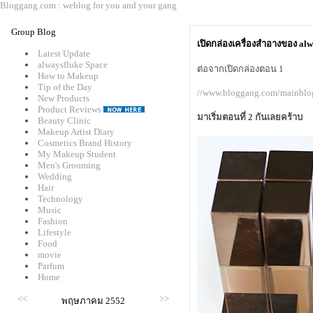
Bloggang.com : weblog for you and your gang
Group Blog
เปิดกล่องเครื่องสำอางของ al
Latest Update
alwaysfluke Space
ต่อจากเปิดกล่องตอน 1
How to Makeup
Tip of the Day
//www.bloggang.com/mainbl
New Products
Product Reviews
มาเริ่มตอนที่ 2 กันเลยคร้าบ
Beauty Clinic
Makeup Artist Diary
Cosmetics Brand History
My Makeup Student
Men's Grooming
Wedding
Hair
Technology
Music
Fashion
Lifestyle
Food
movie
Parfum
Home
<<
>>
พฤษภาคม 2552