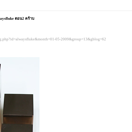
waysfluke ตอน2 คร้าบ
og.php?id=alwaysfluke&month=01-05-2009&group=13&gblog=62