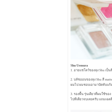
อีกหนึ่งสุดยอดแป้งฝุ่นเนื้อแมท
รีวิวครีมอาบน้ำ dove body wash
ป้งใหม่จาก bisous bisous
ป้งซับหน้าตลับใหม่ กับแปรงอันเดิม
summer นี้ บลัชออน 3 ชิ้นนี้เอาอยู่
Teaser : Review L'oreal White Perfect
Laser
รีวิว L’Oreal white Perfect Laser ตอนที่
2 ( สรุปผล )
รีวิว Kanebo Lunasol starter kit 2012a
ร้อนนี้ biore มีอะไรน่าสนใจบ้าง
รีวิว clearnose สิวเสี้ยนจงจากไป
รีวิว L’Oreal white Perfect Laser ตอนที่
Shu Uemura
1
1. อายแชโดว์ของลุง Shu เป็นส
รีวิว L'oreal Youth Code Pre-Essence
ปริศนาเบส kanebo coffret d'or รุ่นเก่า
2. บลัชออนของลุง Shu สี matt
ก็ยังอยู่รุ่นใหม่ก็มาอีก
ผมไป ผมชอบเอามาปัดทับแก้มทั
ว่าด้วยเรื่องกันแดดฮิเอ็น ณ ตอนนี้
ผมกำลังกักตุนสินค้า ( ดินสอเขียนคิ้ว
3. รองพื้น รุ่นเดียวที่ผมใช
)
ไปทีเดียวจบเลยครับ แถมเฉดส
Review Thursday Plantation Tea Tree
Daily Face Wash
kose intellige sebum quick remover