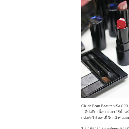
อายุ!
ป้งตลับแตกทำอย่างไรดี?
มีของดีๆ จากร้าน Boots มาแนะนำค
ร้าบ
alwaysfluke choice 2010
canmake มีขายที่ไหนบ้าง?
Open the Box - Kanebo Lunasol Skin
Contrast Face Powder
alwaysfluke choice 2007
เผลออีกแล้ว มาเปิดถุงเขียวๆ กันดีกว่า
เปิดถุง shu uemura กับ kanebo คร้าบ
Review : Kanebo Coffret D'or Moist F
Coat ( Base F ว่าที่เบสเทพ )
Exclusive Review : Kanebo Lunasol
Water Cream Foundation N
Review : Kanebo Lunasol Aurorized
Eyes 01 Nuance Viriation
Tiny Review - Lancome Teint Miracle
vs CHANEL Vitalumiere Aqua
Review : Suqqu Face Brush แปรงที่
Cle de Peau Beaute
หรือ CPB 
ขึ้นชื่อว่าเป็นแปรงเทพ
1. ลิปสติก เนื้อบางเบา ไร้น้ำ
Spy Review รองพื้นรุ่นใหม่จาก
ท่งต่อไป ตอนนี้นับแล้วของผมส
Kanebo Lunasol - Water Cream
Foundation N
First Try Kanebo Impress Grandmula
2. มาสคาร่า รุ่น volume ของ 