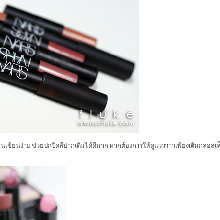
ื่นเขียนง่าย ช่วยปกปิดสีปากเดิมได้ดีมาก หากต้องการให้ดูแวววาวเพียงเติมกลอสเล