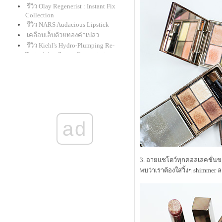
รีวิว Olay Regenerist : Instant Fix
Collection
รีวิว NARS Audacious Lipstick
เคลือบเล็บด้วยทองคำเปลว
รีวิว Kiehl's Hydro-Plumping Re-
Texturizing Serum Concentrate
givenchy le rouge : ลิปแกะน้อยใน
ที่สุดก็มาครบทุกเฉดสี
รีวิวเครื่องเมคอัพ mineral "alima
pure"
สาธิตเขียนคิ้วคุณแม่นิชคุณ
รีวิว ดินสอเขียนตาใหม่จาก shu
ad
uemura "drawing pencil" และ benefit
"they're real! push-up liner"
รีวิว clinique : lash power
BB Creme และ CC Cream สำหรับรอบ
3. อายแชโดว์ทุกคอลเลคชั่นของ
ดวงตาโดยเฉพาะ
พบว่าเราต้องใส่วิ้งๆ shimmer
รีวิว review : Laura Mercier Smooth
Finish Foundation Powder
รีวิวแป้งกั้ง กะรัต Mistine Wings
รีวิว bobbi brown cc cream spf 35
pa+++
รีวิว M.A.C. Master Class Brush