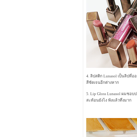
Collection สุดยอดแปรงรองพื้น
รวม Spring 2014 Makeup ต้องสีชมพู
กุหลาบเท่านั้น
M.A.C. Master Class Brush Collection
นวัตกรรมออกแบบแห่งยุค
cle de peau beauté luminizing face
enhancer แป้งไฮไลท์สุดล้ำเลิศ
Review Shu Uemura : lip and cheek
fun-tasy ( x'mas limited )
รีวิว : 4 ลิปสติก สีแดงแห่งยุค
รีวิว : kanebo impress granmula base
makeup เบส + รองพื้น
4. ลิปสติก Lunasol เป็นลิปที
รีวิว : เบิร์ตส์ บีส์ ลิป คัลเลอร์ คอลเล็
สีชัดเจนอีกต่างหาก
คชั่น
first review : shu uemura lasting soft
gel pencil
5. Lip Gloss Lunasol ผมชอบปร
รีวิว SK-II Whitening Spots Specialist
สะท้อนยังไง ฟังแล้วทึ่งมาก
Review Dove Nourishing Oil Care
covermark extra formula รองพื้นเทพ
นการปกปิดอย่างเป็นธรรมชาติ
alwaysfluke choice 2012
Micro Review ลิปสติก Tom Ford
รีวิว L'oreal EverCreme