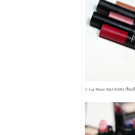
เกลี้ยง
ช้ Kanebo COFFRET D'OR Cover
Base แล้วเป็นอย่างไรมาช่วยกันแชร์
มาช่วยกันแชร์เคล็ดลับความกระจ่าง
สไร้จุดด่างดำกันหน่อยคร้าบ
Review Snoxin
Review Cle de Peau Beaute' Eye
Color Quad No.206
Review Nanoblur
ดินสอนเขียนขอบตาที่ไม่แพนด้า
ไขข้อสงสัยเรื่องแพลงตอนในเครื่อ
สำอาง Biotherm
เปิดถุงราคาเบาๆ กันบ้างคร้าบ
เมษายน 2554
First Try - Smashbox In Bloom Palette
3. Lip Matte ของ NARS เรียบล
etude vip girl dear darling lips OR207
ลิปส้มสวยสำหรับทุกคน
Review Estee Lauder Cyber White
Brilliant Perfection Makeup
Collection
Boots ลดราคาอีกแล้วคร้าบ ได้เวลา
สอยครีมอาบน้ำ
เจลไลเนอร์แบบนี้เขาเรียกว่าหมด