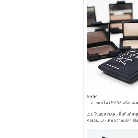
sp เซ็ทพิฆาตสิวเสี้ยน
Estee Lauder Topaz Collection Spring
2012
คำถามบาดใจว่าซื้อบลัช limited ของ
lunasol หรือ bobbi brown ดี
neon & nude ผมแพ้คำว่า limited อีก
ล้ว
review Cute Press UV Expert Smooth
& Matte SPF70 PA++
alwaysfluke choice 2011
พระเอกใหม่ในการกำจัดสิวของผม
ลองรองพื้น sisley "skinleya"
เร่งผิวสวยใน 5 วัน! ด้วยการมาส์ค
ลอง Dove Men +Care กันหรือยังคร้าบ
CHANEL Makeup Fall 2011 Must
Have
มาช่วยกันแชร์ Cleansing ที่ใช้กันครับ
NARS
CHANEL GEL-HUILE PURETÉ
1. อายแชโดว์ NARS หนักแน่นใ
ออกแบบหลอดยอดเยี่ยม
Review Canmake Powder Eyeliner
2. บลัชออน NARS พื้นสีแก้ม
กล้ถึงเวลาของ Lunasol Summer
ชัดเจน และเพิ่มความเปล่งปลั่
2011 แล้ว มา Preview กัน
MAYBELLINE NEW YORK
(HYPERSHARP LINER) ขายหมด