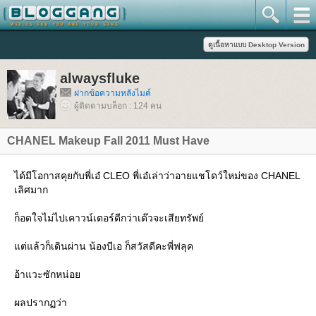
alwaysfluke
ฝากข้อความหลังไมค์
ผู้ติดตามบล็อก : 124 คน
CHANEL Makeup Fall 2011 Must Have
ได้มีโอกาสคุยกับพี่เอ๋ CLEO พี่เอ๋เล่าว่าอายแชโดว์ใหม่ของ CHANEL
เลิศมาก
ก็อดใจไม่ไปเคาวน์เตอร์ดีกว่าเด๊วจะเสียทรัพย์
ต่แล้วก็เดินผ่าน น้องบีเอ ก็สวัสดีคะพี่ฟลุค
อ้าแวะซักหน่อ
ผลปรากฏว่า