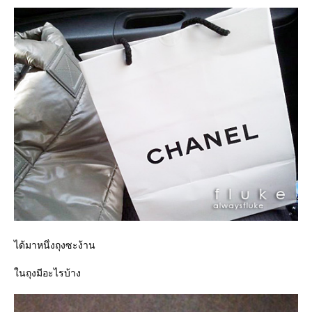
ได้มาหนึ่งถุงซะง้าน
นถุงมีอะไรบ้าง