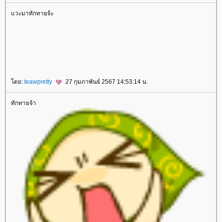
วะมาทักทายจ้ะ
rassapoom
rassapoom clinic
รัสมิ์ภูมิ
รัสมิ์ภูมิ คลินิก
Ultraformer
กกระชับ
ลดริ้วรอ
สลายไขมันใต้ชั้นผิว
ฟิลเลอร์ร่องแก้ม
ฉีดฟิลเลอร์ร่องแก้ม
Drakarian
สลายไขมันใต้ผิว
ฉีดฟิลเลอร์ปาก
ฟิลเลอร์ปาก
เลเซอร์กำจัดขน
เลเซอร์ขน
กำจัดขน
Hair Removal
ฉีดฟิลเลอร์น้องสาว
ฟิลเลอร์น้องสาว
ดูดไขมันเหนียง
คางสองชั้น
FaceTite
AccuTite
Hifu
Super Hifu
มาส์กหน้า
ตาสองชั้น
ทำตาสองชั้น
ศัลยกรรมตาสองชั้น
ฟิลเลอร์สะโพก
ฟิลเลอร์เสริมสะโพก
ฉีดฟิลเลอร์สะโพก
ฉีดฟิลเลอร์เสริมสะโพก
Morpheus
Morpheus Pro
กกระชับผิว
ฟิลเลอร์คาง
ปรแกรมฟิลเลอร์คาง
Exosome
Exosome Plus
Exosome Plus+
กระชับช่องคลอด
ช่องคลอด
Vaginal
Vaginal Reju
Skin Quality
ฉีดฟิลเลอร์ใต้ตา
ฟิลเลอร์ใต้ตา
Ultracol
ไหมน้ำ
Allergan
บ Allergan
ฉีดโบ Allergan
Super Skin Laser
ฝ้า กระ
ฝ้า กระ จุดด่างดำ
Picocare 450 Laser
ร้อยไหม
ร้อยไหมคืออะไร
Lenisna
JUVELOOK
สารเติมเต็ม
REVIVE
BELOTERO REVIVE
Rejuran
Gouri
คอลลาเจน
กระตุ้นคอลลาเจน
Juvederm
Juvederm Volite
New Juvederm Volite
Radiesse
Radiesse Filler
Sculptra
คอลลาเจน
เสริมจมูก
ศัลยกรรมเสริมจมูก
ปลูกผม FUE
ฟิลเลอร์
Filler
ฉีดฟิลเลอร์
Thermage
Thermage FLX
กกระชับ
กกระชับผิว
Ulthera
EMFACE
กกระชับ
กกระชับ
กล้ามเนื้อ
ฉีดแฟต
สลายไขมัน
ฉีดแฟตสลายไขมัน
CoolSculpting Elite
CoolSculpting
สลายไขมันด้วยความเย็น
สลายไขมัน
BodyTite
ดูดไขมัน
Emsculpt
สร้างกล้ามเนื้อ
ลดไขมัน
สอนฉีดโปรแกรมฟิลเลอร์
สอนฉีดฟิลเลอร์
ฉีดฟิลเลอร์
ห้ใจ
สุขภาพ
ดย:
teawpretty
27 กุมภาพันธ์ 2567 14:53:14 น.
ทักทายจ้า