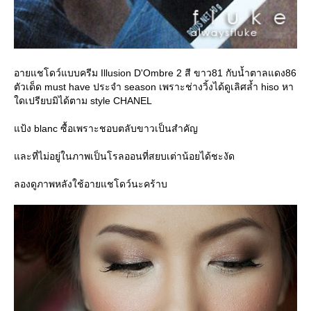
อายแชโดว์แบบครีม Illusion D'Ombre 2 สี ขาว81 กับน้ำตาลแดง86
ตัวเด็ด must have ประจำ season เพราะช่างวิ้งได้ดูเลิศล้ำ hiso หา
ดเปรียบมิได้ตาม style CHANEL
ป้ง blanc ซื้อเพราะชอบตลับขาวเป็นสำคัญ
ละที่ไม่อยู่ในภาพเป็นโรลออนที่สยบเต่าน้อยได้ชะงัด
ลองดูภาพหลังใช้อายแชโดว์นะคร้าบ