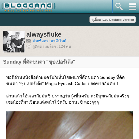
alwaysfluke
ฝากข้อความหลังไมค์
ผู้ติดตามบล็อก : 124 คน
Sunday ที่ดัดขนตา "ซุปเปอร์เด้ง"
พอดีอ่านหนังสือทำผมครับก็เห็นโฆษณาที่ดัดขนตา Sunday ที่ดัด
ขนตา "ซุปเปอร์เด้ง" Magic Eyelash Curler ยอดขายอันดับ 1
อ่านแล้วโอ้วเอากับมันซิ ปรากฎวันรุ่งขึ้นครับ คงมีบุพเพกับมันจริงๆ
เจอน้องที่มาเรียนแต่งหน้าใช้ครับ ฮานะซิ ลองๆๆๆ