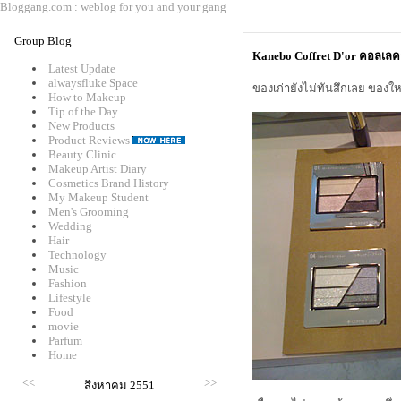
Bloggang.com : weblog for you and your gang
Group Blog
Kanebo Coffret D'or คอลเลค
Latest Update
alwaysfluke Space
ของเก่ายังไม่ทันสึกเลย ของ
How to Makeup
Tip of the Day
New Products
Product Reviews
Beauty Clinic
Makeup Artist Diary
Cosmetics Brand History
My Makeup Student
Men's Grooming
Wedding
Hair
Technology
Music
Fashion
Lifestyle
Food
movie
Parfum
Home
<<
>>
สิงหาคม 2551