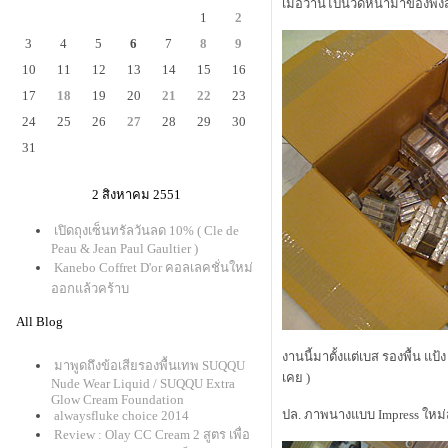
เมื่อวานไปนวดหน้ามาของพึ่งส
1
2
3
4
5
6
7
8
9
10
11
12
13
14
15
16
17
18
19
20
21
22
23
24
25
26
27
28
29
30
31
2 สิงหาคม 2551
เปิดถุงเซ็นทรัลวันลด 10% ( Cle de
Peau & Jean Paul Gaultier )
Kanebo Coffret D'or คอลเลคชั่นใหม่
ออกแล้วคร้าบ
All Blog
งานนี้มาตั้งแต่เบส รองพื้น แ
มาพูดถึงข้อเสียรองพื้นเทพ SUQQU
เคย )
Nude Wear Liquid / SUQQU Extra
Glow Cream Foundation
ปล. ภาพนางแบบ Impress ใหม
alwaysfluke choice 2014
Review : Olay CC Cream 2 สูตร เพื่อ