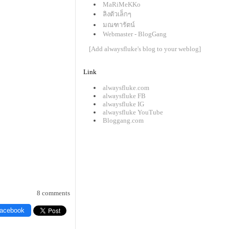
MaRiMeKKo
ลิงตัวเล็กๆ
มณฑารัตน์
Webmaster - BlogGang
[Add alwaysfluke's blog to your weblog]
Link
alwaysfluke.com
alwaysfluke FB
alwaysfluke IG
alwaysfluke YouTube
Bloggang.com
8 comments
Facebook