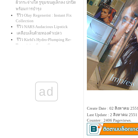
ผิวกระจ่างใส รูขุมขนดูเล็กลง ปกปิด
พร้อมการบำรุง
รีวิว Olay Regenerist : Instant Fix
Collection
รีวิว NARS Audacious Lipstick
เคลือบเล็บด้วยทองคำเปลว
รีวิว Kiehl's Hydro-Plumping Re-
Texturizing Serum Concentrate
givenchy le rouge : ลิปแกะน้อยใน
ที่สุดก็มาครบทุกเฉดสี
รีวิวเครื่องเมคอัพ mineral "alima
pure"
สาธิตเขียนคิ้วคุณแม่นิชคุณ
รีวิว ดินสอเขียนตาใหม่จาก shu
ad
uemura "drawing pencil" และ benefit
"they're real! push-up liner"
รีวิว clinique : lash power
BB Creme และ CC Cream สำหรับรอบ
Create Date : 02 สิงหาคม 255
ดวงตาโดยเฉพาะ
Last Update : 2 สิงหาคม 2551
รีวิว review : Laura Mercier Smooth
Counter : 2406 Pageviews.
Finish Foundation Powder
รีวิวแป้งกั้ง กะรัต Mistine Wings
รีวิว bobbi brown cc cream spf 35