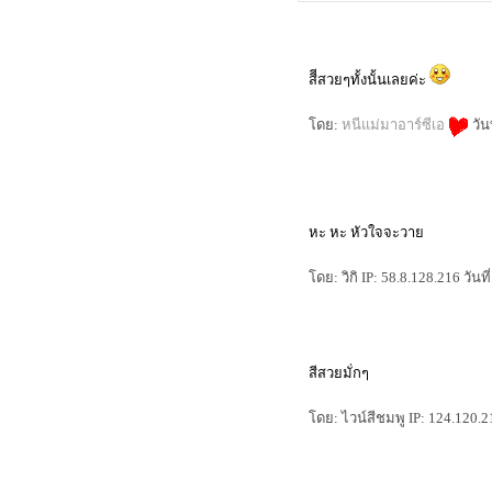
pa+++
รีวิว M.A.C. Master Class Brush
Collection สุดยอดแปรงรองพื้น
สีีสวยๆทั้งนั้นเลยค่ะ
รวม Spring 2014 Makeup ต้องสีชมพู
กุหลาบเท่านั้น
ดย:
หนีแม่มาอาร์ซีเอ
วัน
M.A.C. Master Class Brush Collection
นวัตกรรมออกแบบแห่งยุค
cle de peau beauté luminizing face
enhancer แป้งไฮไลท์สุดล้ำเลิศ
Review Shu Uemura : lip and cheek
fun-tasy ( x'mas limited )
หะ หะ หัวใจจะวา
รีวิว : 4 ลิปสติก สีแดงแห่งยุค
รีวิว : kanebo impress granmula base
ดย: วิกิ IP: 58.8.128.216 วันท
makeup เบส + รองพื้น
รีวิว : เบิร์ตส์ บีส์ ลิป คัลเลอร์ คอลเล็
คชั่น
first review : shu uemura lasting soft
สีสวยมั่กๆ
gel pencil
รีวิว SK-II Whitening Spots Specialist
Review Dove Nourishing Oil Care
ดย: ไวน์สีชมพู IP: 124.120.21
covermark extra formula รองพื้นเทพ
นการปกปิดอย่างเป็นธรรมชาติ
alwaysfluke choice 2012