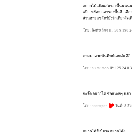
Micro Review ลิปสติก Tom Ford
อยากได้แป้งผสมรองพื้นนนน
รีวิว L'oreal EverCreme
เอ๊ะ.. หรือจะเอารองพื้นดี.. เล
อีกหนึ่งสุดยอดแป้งฝุ่นเนื้อแมท
ส่วนอายแชโดว์ยังรักเดียวใจเ
รีวิวครีมอาบน้ำ dove body wash
ป้งใหม่จาก bisous bisous
ดย: ลิงตัวเล็กๆ IP: 58.9.198.
ป้งซับหน้าตลับใหม่ กับแปรงอันเดิม
summer นี้ บลัชออน 3 ชิ้นนี้เอาอยู่
Teaser : Review L'oreal White Perfect
Laser
รีวิว L’Oreal white Perfect Laser ตอนที่
ตามมาจากพันทิพย์เลยค่ะ อิอิ
2 ( สรุปผล )
รีวิว Kanebo Lunasol starter kit 2012a
ดย: nu mumoo IP: 125.24.0.30
ร้อนนี้ biore มีอะไรน่าสนใจบ้าง
รีวิว clearnose สิวเสี้ยนจงจากไป
รีวิว L’Oreal white Perfect Laser ตอนที่
1
กะรี๊ด อยากได้ ชักแหง่กๆ แล่ว
รีวิว L'oreal Youth Code Pre-Essence
ปริศนาเบส kanebo coffret d'or รุ่นเก่า
ดย:
onceupon
วันที่: 8 
ก็ยังอยู่รุ่นใหม่ก็มาอีก
ว่าด้วยเรื่องกันแดดฮิเอ็น ณ ตอนนี้
ผมกำลังกักตุนสินค้า ( ดินสอเขียนคิ้ว
)
อยากได้สีเขียวๆ อยากได้ๆ
Review Thursday Plantation Tea Tree