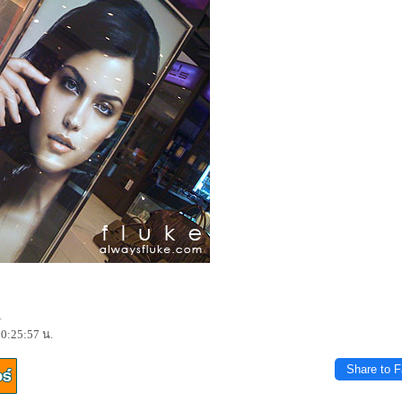
1
 0:25:57 น.
Share to 