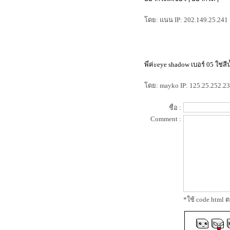
Daily Face Wash
kose intellige sebum quick remover
ดย: แนน IP: 202.149.25.241 ว
sp เซ็ทพิฆาตสิวเสี้ยน
Estee Lauder Topaz Collection Spring
2012
คำถามบาดใจว่าซื้อบลัช limited ของ
lunasol หรือ bobbi brown ดี
พี่ค่ะeye shadow เบอร์ 05 ใช่สี
neon & nude ผมแพ้คำว่า limited อีก
ล้ว
ดย: mayko IP: 125.25.252.231
review Cute Press UV Expert Smooth
& Matte SPF70 PA++
ชื่อ :
alwaysfluke choice 2011
Comment :
พระเอกใหม่ในการกำจัดสิวของผม
ลองรองพื้น sisley "skinleya"
เร่งผิวสวยใน 5 วัน! ด้วยการมาส์ค
ลอง Dove Men +Care กันหรือยังคร้าบ
CHANEL Makeup Fall 2011 Must
Have
มาช่วยกันแชร์ Cleansing ที่ใช้กันครับ
CHANEL GEL-HUILE PURETÉ
ออกแบบหลอดยอดเยี่ยม
*ใช้ code html
Review Canmake Powder Eyeliner
กล้ถึงเวลาของ Lunasol Summer
2011 แล้ว มา Preview กัน