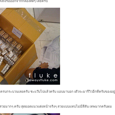
่งถึงรื้อออกจากกล่องสดๆ เลยครับ
ป้ง ครบกระบวนเลยครับ ชะแว๊บไปแล้วครับ แอบมาบอก เด๊วจะมารีวิวอีกทีครับของอยู่
่สวยมากๆ ครับ สุดยอดแนวแต่งหน้าจริงๆ สวยแบบแทบไม่มีสีสัน เทพมากครับผม