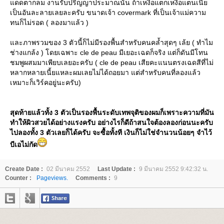
ดดตากลม งานรับปริญญาประมาณนั้น ถ้าเหงื่อแตกเหงื่อแตนเนี้
เป็นอันละลายเลยละครับ ขนาดเจ้า covermark ที่เป็นเจ้าแม่ความ
ทนก็ไม่รอด ( ลองมาแล้ว )
ละภาพรวมของ 3 ตัวนี้ก็ไม่มีรองพื้นสำหรับคนคล้ำสุดๆ เล้ย ( ทำไม
ช่างแกล้ง ) โดยเฉพาะ cle de peau มีเยอะเฉดก็จริง แต่ก็ดันมีโทน
ชมพูผสมมาเพียบเลยอะครับ ( cle de peau เสียคะแนนตรงเฉดสีที่ไม่
หลากหลายเนี้ยแหละผมเลยไม่ได้ถอยมา แต่สำหรับคนที่ลองแล้ว
เหมาะก็เวิร์คอยู่นะครับ)
สุดท้ายแล้วทั้ง 3 ตัวเป็นรองพื้นระดับเทพจุติของผมก็เพราะความที่มัน
ทำให้ผิวสวยได้อย่างแรงครับ อย่างไรก็ดีถ้าสนใจต้องลองก่อนนะครับ
ไปลองทั้ง 3 ตัวเลยก็ได้ครับ จะซื้อทั้งที เงินก็ไม่ใช่จำนวนน้อยๆ จำไว้
บีเอไม่กัด
Create Date :
02 มีนาคม 2552
Last Update :
9 มีนาคม 2552 9:42:32 น.
Counter :
Pageviews.
Comments :
9