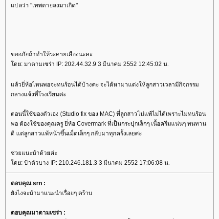
ปลว่า "เทพตายลงมาเกิด"
ขออภัยถ้าทำให้ระคายเคืองนะคะ
ดย: มาดามเซร่า IP: 202.44.32.9 3 มีนาคม 2552 12:45:02 น.
ล้วยี่ห้อไหนพอจะทนร้อนได้บ้างคะ จะได้หามาแต่งให้ลูกสาวเวลามีกิจกรรม
กลางแจ้งที่โรงเรียนค่ะ
ตอนนี้ใช้ของตัวเอง (Studio fix ของ MAC) ที่ลูกสาวไม่แพ้ไม่ได้เพราะไม่ทนร้อน
พอ ต้องใช้ของคุณครู ยี่ห้อ Covermark ที่เป็นกระปุกเล็กๆ เนื้อครีมแน่นๆ ทนทาน
ดี แต่ลูกสาวแพ้หน้าขึ้นเม็ดเล็กๆ กลับมาทุกครั้งเลยค่ะ
ช่วยแนะนำด้วยค่ะ
ดย: ป้าตัวบาง IP: 210.246.181.3 3 มีนาคม 2552 17:06:08 น.
ตอบคุณ srn :
ังไงจะนำมาแนะนำเรื่อยๆ คร้าบ
ตอบคุณมาดามเซร่า :