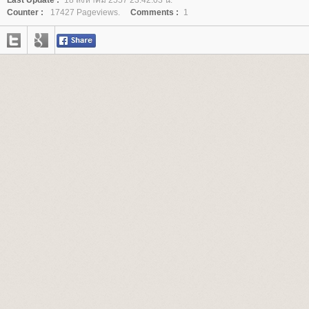
Last Update :
18 สิงหาคม 2557 23:42:03 น.
Counter :
17427 Pageviews.
Comments :
1