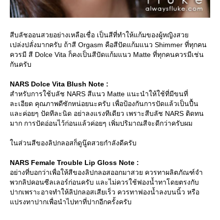
สีบลัชออนสวยอย่างเหลือเชื่อ เป็นสีที่ทำให้แก้มของผู้หญิงสว
เปล่งปลั่งมากครับ ถ้าสี Orgasm คือสีปัดแก้มแนว Shimmer ที่ทุกคน
ควรมี สี Dolce Vita ก็คงเป็นสีปัดแก้มแนว Matte ที่ทุกคนควรมีเช่น
กันครับ
NARS Dolce Vita Blush Note :
สำหรับการใช้บลัช NARS สีแนว Matte แนะนำให้ใช้ที่มีขนที่
ละเอียด คุณภาพดีซักหน่อยนะครับ เพื่อป้องกันการปัดแล้วเป็นปื้น
ละค่อยๆ ปัดทีละนิด อย่าลงแรงทีเดียว เพราะสีบลัช NARS ติดทน
มาก การปัดอ่อนไว้ก่อนแล้วค่อยๆ เพิ่มปริมาณสีจะดีกว่าครับผม
นส่วนสีของลิปกลอสก็ดูนู๊ดสวยกำลังดีครับ
NARS Female Trouble Lip Gloss Note :
อย่างที่บอกว่าเพื่อให้สีของลิปกลอสออกมาสวย ควรทาผลิตภัณฑ์จำ
พวกลิปคอนซีลเลอร์ก่อนครับ และไม่ควรใช้ฟองน้ำทาโดยตรงกับ
ปากเพราะอาจทำให้ลิปกลอสเสียเร็ว ควรทาฟองน้ำลงบนนิ้ว หรือ
ปรงทาปากเพื่อนำไปทาที่ปากอีกครั้งครับ