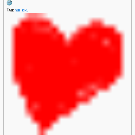
ดย:
nui_kiku