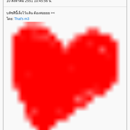
10 สิงหาคม 2551 10:45:56 น.
บลัชสีนี้เล็งไว้แล้น ต้องสอยยย ><
ดย:
That's m3