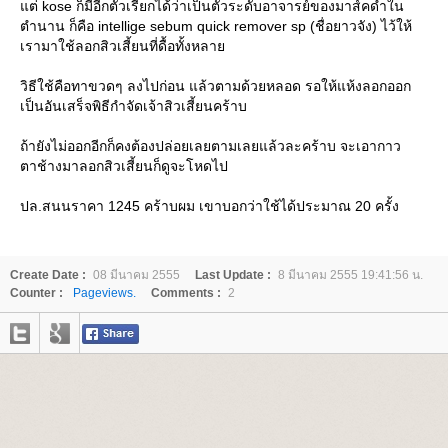
ต่ kose ก็มีอีกตัวเรียกได้ว่าเป็นตัวระดับอาจารย์ของมาส์คดำใน
ตำนาน ก็คือ intellige sebum quick remover sp (ชื่อยาวจัง) ไว้ให้
เรามาใช้ลอกสิวเสี้ยนที่ดื้อทั้งหลา
วิธีใช้คือทาขวดๆ ลงไปก่อน แล้วตามด้วยหลอด รอให้แห้งลอกออก
เป็นอันเสร็จพิธีกำจัดเจ้าสิวเสี้ยนคร้าบ
ถ้ายังไม่ออกอีกก็คงต้องปล่อยเลยตามเลยแล้วละคร้าบ จะเอากาว
ตาช้างมาลอกสิวเสี้ยนก็ดูจะโหดไป
ปล.สนนราคา 1245 คร้าบผม เขาบอกว่าใช้ได้ประมาณ 20 ครั้ง
Create Date :
08 มีนาคม 2555
Last Update :
8 มีนาคม 2555 19:41:56 น.
Counter :
Pageviews.
Comments :
2