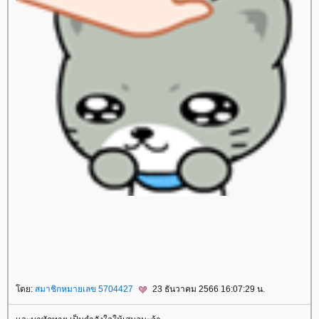
rassapoom
rassapoom clinic
รัสมิ์ภูมิ
รัสมิ์ภูมิ คลินิก
ตาสองชั้น
ทำตาสองชั้น
ศัลยกรรมตาสองชั้น
ฟิลเลอร์สะโพก
ฟิลเลอร์เสริมสะโพก
ฉีดฟิลเลอร์สะโพก
ฉีดฟิลเลอร์เสริมสะโพก
Morpheus
Morpheus Pro
กกระชับผิว
ฟิลเลอร์คาง
ปรแกรมฟิลเลอร์คาง
Exosome
Exosome Plus
Exosome Plus+
กระชับช่องคลอด
ช่องคลอด
Vaginal
Vaginal Reju
Skin Quality
ฉีดฟิลเลอร์ใต้ตา
ฟิลเลอร์ใต้ตา
Ultracol
ไหมน้ำ
Allergan
บ Allergan
ฉีดโบ Allergan
Super Skin Laser
ฝ้า กระ
ฝ้า กระ จุดด่างดำ
Picocare 450 Laser
ร้อ
ไหม
ร้อยไหมคืออะไร
Lenisna
JUVELOOK
สารเติมเต็ม
REVIVE
BELOTERO REVIVE
Rejuran
Gouri
คอลลาเจน
กระตุ้นคอลลาเจน
Juvederm
Juvederm Volite
New Juvederm Volite
Radiesse
Radiesse Filler
Sculptra
คอลลาเจน
เสริมจมูก
ศัลยกรรม
เสริมจมูก
ปลูกผม FUE
ฟิลเลอร์
Filler
ฉีดฟิลเลอร์
Thermage
Thermage FLX
กกระชับ
กกระชับผิว
Ulthera
EMFACE
กกระชับ
กกระชับกล้ามเนื้อ
ฉีดแฟต
สลายไขมัน
ฉีดแฟตสลายไขมัน
CoolSculpting Elite
CoolSculpting
สลายไขมันด้วยความเย็น
สลา
ไขมัน
BodyTite
ดูดไขมัน
Emsculpt
สร้างกล้ามเนื้อ
ลดไขมัน
สอนฉีดโปรแกรมฟิลเลอร์
สอนฉีดฟิลเลอร์
ฉีดฟิลเลอร์
ห้ใจ
สุขภาพ
ดย:
สมาชิกหมายเลข 5704427
23 ธันวาคม 2566 16:07:29 น.