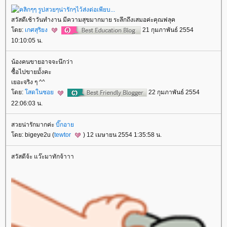
สวัสดีเช้าวันทำงาน มีความสุขมากมาย ระลึกถึงเสมอค่ะคุณฟลุค
ดย:
เกศสุริยง
21 กุมภาพันธ์ 2554
10:10:05 น.
น้องคนขายอาจจะนึกว่า
ซื้อไปขายมั้งคะ
เยอะจริง ๆ ^^
ดย:
สดในซอ
22 กุมภาพันธ์ 2554
22:06:03 น.
สวยน่ารักมากค่ะ
บิ๊กอา
ดย: bigeye2u (
tewtor
) 12 เมษายน 2554 1:35:58 น.
สวัสดีจ้ะ แว๊ะมาทักจ้าาา