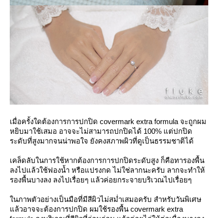
เมื่อครั้งใดต้องการการปกปิ
ด covermark extra formula จะถูกผม
หยิบมาใช้เสมอ อาจจะไม่สามารถปกปิดได้ 100% แต่ปกปิด
ระดับที่สูงมากจนน่
าพอใจ ยังคงสภาพผิวที่ดูเป็นธรรมช
าติได้
เคล็ดลับในการใช้หากต้องการ
การปกปิดระดับสูง ก็คือทารองพื้น
ลงไปแล้วใช้ฟ
องน้ำ หรือแปรงกด ไม่ใช่ลากนะครับ ลากจะทำให้
รองพื้นบางลง ลงไปเรื่อยๆ แล้วค่อยกระจายบริเวณไปเรื่
อยๆ
นภาพตัวอย่างเป็นมือที่มีส
ีผิวไม่สม่ำเสมอครับ สำหรับวันพิเศษ
ล้วอ
าจจะต้องการปกปิด ผมใช้รองพื้น covermark extra