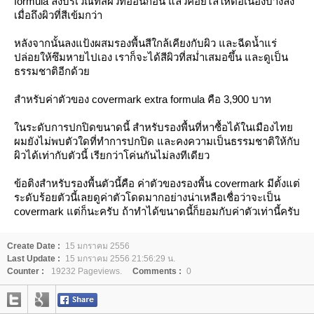
formula ลงบริเวณที่สีผิวที่อ่อนก่อ
น แล้วค่อยไล่ให้ต่อเนื่องบาง
ลง
เมื่อถึงผิวที่สีเข้มกว่า
หลังจากนั้นลงแป้งผสมรองพื้
นสีใกล้เคียงกับผิว และฉีดน้ำแร่
ปล่อยให้ซึมหายไปเอง เราก็จะได้สีผิวที่สม่ำเสมอ
ขึ้น และดูเป็น
ธรรมชาติอีกด้ว
สำหรับค่าตัวของ covermark extra formula คือ 3,900 บาท
นระดับการปกปิดขนาดนี้ สำหรับรองพื้นที่หาซื้อได้
นเมืองไท
ผมยังไม่พบตัวใดที
่ทำการปกปิด และคงความเป็นธรรมชาติให้กั
บ
ผิวได้เท่ากับตัวนี้ เรียกว่าโค่นกันไม่ลงทีเดี
ว
ข้อติงสำหรับรองพื้นตัวนี้ค
ือ ค่าตัวของรองพื้น covermark มีตั้งแต่
ระดับร้อยตัวนี้เล
ดูค่าตัวโดดมากอย่างน่าเหล
ือเชื่อว่าจะเป็น
covermark แต่ก็นะครับ ถ้าทำได้ขนาดนี้ก็ยอมกับค่า
ตัวเท่านี้ครับ
Create Date :
15 มกราคม 2556
Last Update :
15 มกราคม 2556 21:56:29 น.
Counter :
19232 Pageviews.
Comments :
0