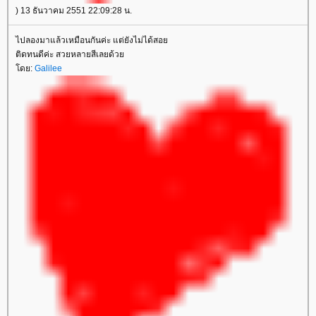
) 13 ธันวาคม 2551 22:09:28 น.
ไปลองมาแล้วเหมือนกันค่ะ แต่ยังไม่ได้สอ
ติดทนดีค่ะ สวยหลายสีเลยด้ว
ดย:
Galilee