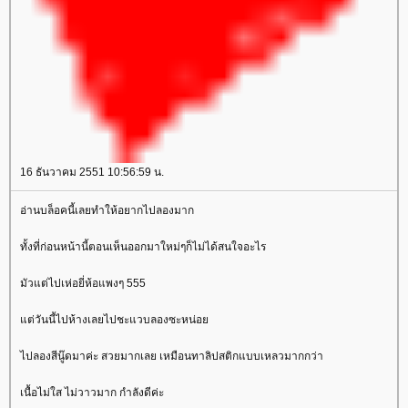
16 ธันวาคม 2551 10:56:59 น.
อ่านบล็อคนี้เลยทำให้อยากไปลองมาก
ทั้งที่ก่อนหน้านี้ตอนเห็นออกมาใหม่ๆก็ไม่ได้สนใจอะไร
มัวแต่ไปเห่อยี่ห้อแพงๆ 555
ต่วันนี้ไปห้างเลยไปชะแวบลองซะหน่อ
ไปลองสีนู๊ดมาค่ะ สวยมากเลย เหมือนทาลิปสติกแบบเหลวมากกว่า
เนื้อไม่ใส ไม่วาวมาก กำลังดีค่ะ