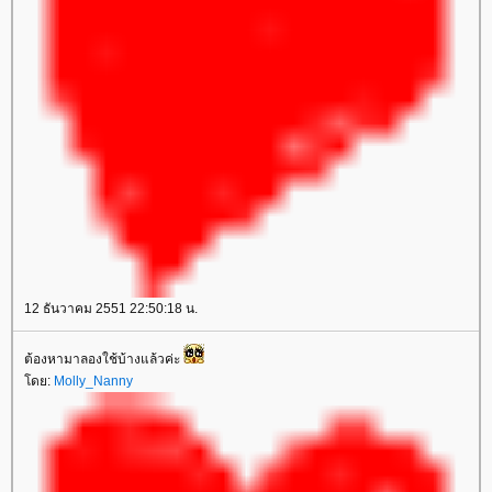
12 ธันวาคม 2551 22:50:18 น.
ต้องหามาลองใช้บ้างแล้วค่ะ
ดย:
Molly_Nanny