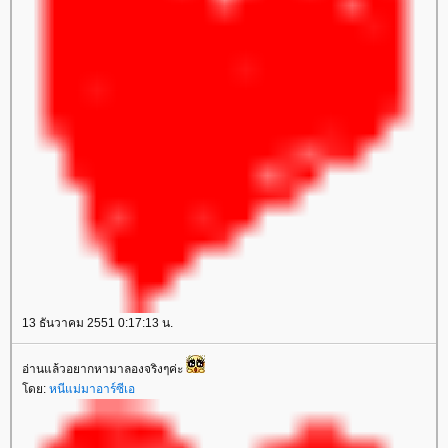
13 ธันวาคม 2551 0:17:13 น.
อ่านแล้วอยากหามาลองจริงๆค่ะ
ดย:
หนีแม่มาอาร์ซีเอ