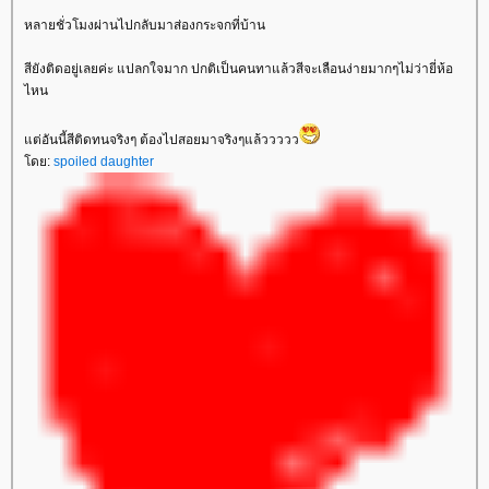
หลายชั่วโมงผ่านไปกลับมาส่องกระจกที่บ้าน
สียังติดอยู่เลยค่ะ แปลกใจมาก ปกติเป็นคนทาแล้วสีจะเลือนง่ายมากๆไม่ว่ายี่ห้อ
ไหน
ต่อันนี้สีติดทนจริงๆ ต้องไปสอยมาจริงๆแล้ววววว
ดย:
spoiled daughter