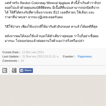
ต่สำหรับ Revlon Colorstay Mineral lipglaze ตัวนี้ล้ำเกินคำว่าลิปก
ลอสไปแล้วด้วยคุณสมบัติที่ติดทน มีเนื้อสีที่แน่นสามารถปกปิดสีปาก
ได้ ให้สีได้ตรงกับที่ตาเห็นจากแท่ง มี12 เฉดสีสวยๆ ให้เลือก และ
ราคาที่น่าคบหา ยากจะปฏิเสธเลยครับผม
วิธีใช้ง่ายๆ เพียงใช้แปรงที่ให้มากับตัวลิปกลอส ทาแล้วได้ผลดีที่สุด
หลังจากผมได้ลองใช้แล้วบอกได้คำเดียว่าสุดยอด ว่าไปก็อย่าเชื่อผม
มากนะ ไปลองก่อนแล้วค่อยถามใจตัวเองว่าจริงหรือเปล่า
Create Date :
12 ธันวาคม 2551
Last Update :
31 สิงหาคม 2553 23:31:41 น.
Counter :
Pageviews.
Comments :
10