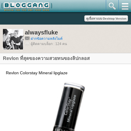
alwaysfluke
ฝากข้อความหลังไมค์
ผู้ติดตามบล็อก : 124 คน
Revlon ที่สุดของความสวยทนของลิปกลอส
Revlon Colorstay Mineral lipglaze