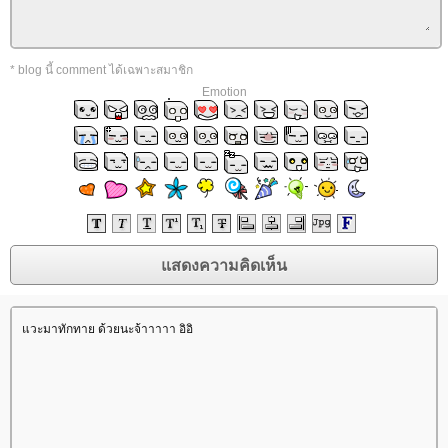
* blog นี้ comment ได้เฉพาะสมาชิก
Emotion
วะมาทักทาย ด้วยนะจ้าาาาา อิอิ
rassapoom
rassapoom clinic
รัสมิ์ภูมิ
รัสมิ์ภูมิ คลินิก
ฟิลเลอร์
ฉีดฟิลเลอร์
ฟิลเลอร์
ฉีดฟิลเลอร์
Ultraformer
กกระชับ
ลดริ้วรอ
สลายไขมันใต้ชั้น
ผิว
ฟิลเลอร์ร่องแก้ม
ฉีดฟิลเลอร์ร่องแก้ม
Drakarian
สลายไขมันใต้ผิว
ฉีดฟิลเลอร์ปาก
ฟิลเลอร์ปาก
เลเซอร์กำจัดขน
เลเซอร์ขน
กำจัดขน
Hair Removal
ฉีดฟิลเลอร์น้องสาว
ฟิลเลอร์น้องสาว
ดูดไขมันเหนียง
คางสองชั้น
FaceTite
AccuTite
Hifu
Super Hifu
มาส์กหน้า
ตาสองชั้น
ทำตาสองชั้น
ศัลยกรรมตาสองชั้น
ฟิลเลอร์สะโพก
ฟิลเลอร์เสริมสะโพก
ฉีดฟิลเลอร์สะโพก
ฉีดฟิลเลอร์เสริมสะโพก
Morpheus
Morpheus Pro
กกระชับผิว
ฟิลเลอร์คาง
ปรแกรมฟิลเลอร์คาง
Exosome
Exosome Plus
Exosome Plus+
กระชับช่องคลอด
ช่อง
คลอด
Vaginal
Vaginal Reju
Skin Quality
ฉีดฟิลเลอร์ใต้ตา
ฟิลเลอร์ใต้ตา
Ultracol
ไหมน้ำ
Allergan
บ Allergan
ฉีดโบ Allergan
Super Skin Laser
ฝ้า กระ
ฝ้า กระ จุดด่างดำ
Picocare 450 Laser
ร้อยไหม
ร้อยไหมคืออะไร
Lenisna
JUVELOOK
สารเติม
เต็ม
REVIVE
BELOTERO REVIVE
Rejuran
Gouri
คอลลาเจน
กระตุ้นคอลลาเจน
Juvederm
Juvederm Volite
New Juvederm Volite
Radiesse
Radiesse Filler
Sculptra
คอลลาเจน
เสริมจมูก
ศัลยกรรมเสริมจมูก
ปลูกผม FUE
ฟิลเลอร์
Filler
ฉีดฟิลเลอร์
Thermage
Thermage FLX
กกระชับ
กกระชับผิว
Ulthera
New Ulthera SPT
Ulthera SPT
EMFACE
กกระชับ
กกระชับกล้ามเนื้อ
ฉีดแฟต
สลายไขมัน
ฉีดแฟตสลายไขมัน
CoolSculpting Elite
CoolSculpting
สลายไขมันด้วยความเย็น
สลายไขมัน
BodyTite