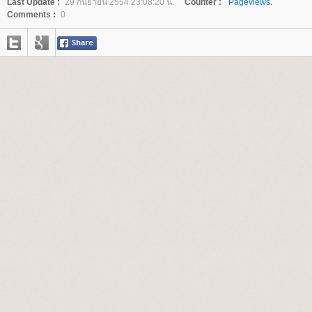
Last Update :
29 กันยายน 2554 23:08:20 น.
Counter :
Pageviews.
Comments :
0