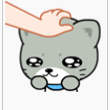
rassapoom
rassapoom clinic
รัสมิ์ภูมิ
รัสมิ์ภูมิ คลินิก
ตาสองชั้น
ทำตาสองชั้น
ศัลยกรรมตาสองชั้น
ฟิลเลอร์สะโพก
ฟิลเลอร์เสริมสะโพก
ฉีดฟิลเลอร์สะโพก
ฉีดฟิลเลอร์เสริมสะโพก
Morpheus
Morpheus Pro
กกระชับผิว
ฟิลเลอร์คาง
ปรแกรมฟิลเลอร์คาง
Exosome
Exosome Plus
Exosome Plus+
กระชับช่องคลอด
ช่องคลอด
Vaginal
Vaginal Reju
Skin Quality
ฉีดฟิลเลอร์ใต้ตา
ฟิลเลอร์ใต้ตา
Ultracol
ไหมน้ำ
Allergan
บ Allergan
ฉีดโบ Allergan
Super Skin Laser
ฝ้า กระ
ฝ้า กระ จุดด่างดำ
Picocare 450 Laser
ร้อ
ไหม
ร้อยไหมคืออะไร
Lenisna
JUVELOOK
สารเติมเต็ม
REVIVE
BELOTERO REVIVE
Rejuran
Gouri
คอลลาเจน
กระตุ้นคอลลาเจน
Juvederm
Juvederm Volite
New Juvederm Volite
Radiesse
Radiesse Filler
Sculptra
คอลลาเจน
เสริมจมูก
ศัลยกรรม