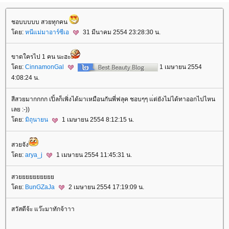
ชอบบบบบ สวยทุกคน
ดย:
หนีแม่มาอาร์ซีเอ
31 มีนาคม 2554 23:28:30 น.
ขาดใครไป 1 คน นะฮะ
ดย:
CinnamonGal
1 เมษายน 2554
4:08:24 น.
สีสวยมากกกก เปิ้ลก็เพิ่งได้มาเหมือนกันพี่ฟลุค ชอบๆๆ แ่ต่ยังไม่ได้ทาออกไปไหน
เลย :-))
ดย:
มิถุนายน
1 เมษายน 2554 8:12:15 น.
สวยจัง
ดย:
arya_j
1 เมษายน 2554 11:45:31 น.
สว
ดย:
BunGZaJa
2 เมษายน 2554 17:19:09 น.
สวัสดีจ้ะ แว๊ะมาทักจ้าาา