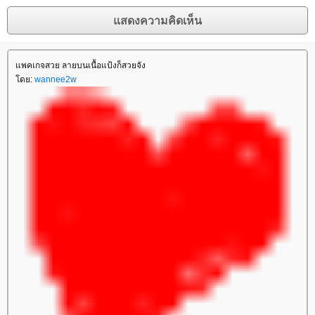
พคเกจสวย ลายบนเนื้อแป้งก็สวยจัง
ดย:
wannee2w