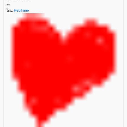
><
ดย:
Hebihime