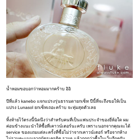
น้ำหอมขอบอกว่าหอมมากคร้าบ อิอิ
ปีที่แล้ว kanebo แจกแปรงรุ่นธรรมดายกเซ็ท ปีนี้ที่จะถึงขอให้เป็น
ปรง Lunasol ยกเซ็ทเถอะคร้าบ จะทุ่มสุดตัวเล
ทิ้งท้ายไว้ตรงนี้นิดนึงว่าสำหรับคนที่เป็นแฟนประจำของยี่ห้อใด ผม
ค่อนข้างแนะนำให้ซื้อที่เคาวน์เตอร์นะครับ เพราะนอกจากคุณจะได้
service ของแถมแต่ละครั้งที่ซื้อไม่ว่าจากเคาวน์เตอร์ หรือจากห้าง
ไม่รวมคะแนนจากบัตรเครดิต รวมๆ แล้วถูกกว่าซื้อในเว็บอีกครับ