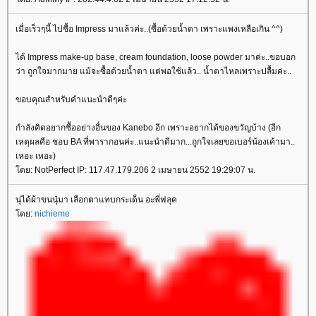
เมื่อเร็วๆนี้ ไปซื้อ Impress มาแล้วค่ะ..(ซื้อด้วยน้ำตา เพราะแพงเหลือเกิน ^^)
ได้ Impress make-up base, cream foundation, loose powder มาค่ะ..ขอบอก
ว่า ถูกใจมากมาย แม้จะซื้อด้วยน้ำตา แต่พอใช้แล้ว.. น้ำตาไหลเพราะปลื้มค่ะ..
ขอบคุณสำหรับคำแนะนำดีๆค่ะ
กำลังคิดอยากซื้ออย่างอื่นของ Kanebo อีก เพราะอยากได้ของขวัญบ้าง (อีก
เหตุผลคือ ชอบ BA ที่พารากอนค่ะ..แนะนำดีมาก...ถูกใจเลยขอเบอร์น้องเค้ามา..
เหอะ เหอะ)
ดย: NotPerfect IP: 117.47.179.206 2 เมษายน 2552 19:29:07 น.
นุ่ได้ผ้าขนนุ๋มา เลือกตาแทบกระเด็น อะพี่ฟลุค
ดย:
nichieme