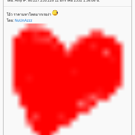
ดย: Amy IP: 80.227.253.226 11 มกราคม 2552 1:58:08 น.
อ้ว ราคามหาโหดมากเรยง่า
ดย:
NuUnAzzz