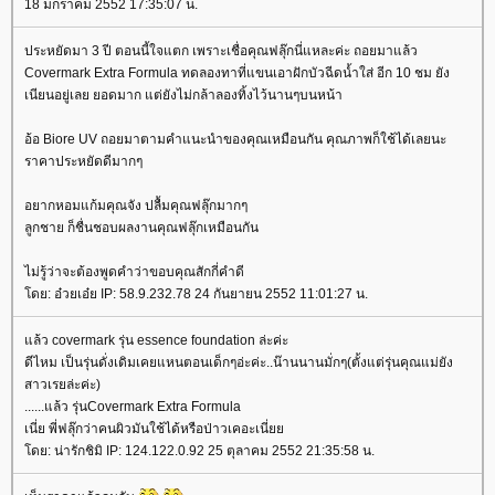
18 มกราคม 2552 17:35:07 น.
ประหยัดมา 3 ปี ตอนนี้ใจแตก เพราะเชื่อคุณฟลุ๊กนี่แหละค่ะ ถอยมาแล้ว
Covermark Extra Formula ทดลองทาที่แขนเอาฝักบัวฉีดน้ำใส่ อีก 10 ชม ยัง
เนียนอยู่เลย ยอดมาก แต่ยังไม่กล้าลองทิ้งไว้นานๆบนหน้า
อ้อ Biore UV ถอยมาตามคำแนะนำของคุณเหมือนกัน คุณภาพก็ใช้ได้เลยนะ
ราคาประหยัดดีมากๆ
อยากหอมแก้มคุณจัง ปลื้มคุณฟลุ๊กมากๆ
ลูกชาย ก็ชื่นชอบผลงานคุณฟลุ๊กเหมือนกัน
ไม่รู้ว่าจะต้องพูดคำว่าขอบคุณสักกี่คำดี
ดย: อ๋วยเอ๋ย IP: 58.9.232.78 24 กันยายน 2552 11:01:27 น.
ล้ว covermark รุ่น essence foundation ล่ะค่ะ
ดีไหม เป็นรุ่นดั่งเดิมเคยแหนตอนเด็กๆอ่ะค่ะ..น๊านนานมั่กๆ(ตั้งแต่รุ่นคุณแม่ยัง
สาวเรยล่ะค่ะ)
......แล้ว รุ่นCovermark Extra Formula
เนี่ย พี่ฟลุ๊กว่าคนผิวมันใช้ได้หรือป่าวเคอะเนี่
ดย: น่ารักชิมิ IP: 124.122.0.92 25 ตุลาคม 2552 21:35:58 น.