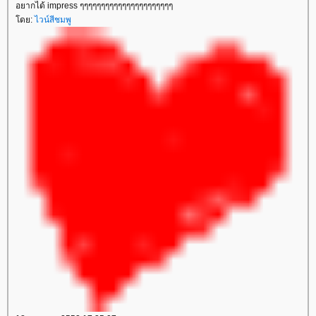
อยากได้ impress ๆๆๆๆๆๆๆๆๆๆๆๆๆๆๆๆๆๆๆๆๆๆ
ดย:
ไวน์สีชมพู