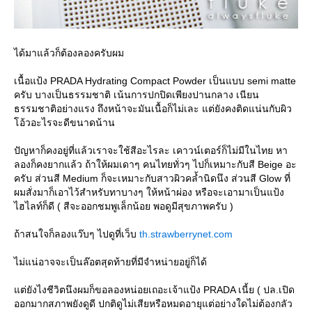
ได้มาแล้วก็ต้องลองครับผม
เนื้อแป้ง PRADA Hydrating Compact Powder เป็นแบบ semi matte
ครับ บางเป็นธรรมชาติ เน้นการปกปิดเพียงปานกลาง เนียน
ธรรมชาติอย่างแรง ถึงหน้าจะมันเนื้อก็ไม่เละ แต่ยังคงติดแน่นกับผิว
อ้วอะไรจะดีขนาดน้าน
ปัญหาก็คงอยู่ที่แล้วเราจะใช้สีอะไรละ เคาวน์เตอร์ก็ไม่มีในไทย หา
ลองก็คงยากแล้ว ถ้าให้ผมเดาๆ คนไทยทั่วๆ ไปก็เหมาะกับสี Beige อะ
ครับ ส่วนสี Medium ก็จะเหมาะกับสาวผิวคล้ำนิดนึง ส่วนสี Glow ที่
ผมสั่งมาก็เอาไว้สำหรับทาบางๆ ให้หน้าผ่อง หรือจะเอามาเป็นแป้ง
ไฮไลท์ก็ดี ( สีจะออกชมพูเล็กน้อย พอดูมีสุขภาพครับ )
ถ้าสนใจก็ลองแว๊บๆ ไปดูที่เว็บ
th.strawberrynet.com
ไม่แน่อาจจะเป็นล๊อตสุดท้ายที่มีจำหน่ายอยู่ก็ได้
ต่ยังไงชีวิตนึงผมก็ขอลองหน่อยเถอะเจ้าแป้ง PRADA เนี้ย ( ปล.เปิด
ออกมากสภาพยังดูดี ปกติดูไม่เสียหรือหมดอายุแต่อย่างใดไม่ต้องกลัว