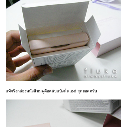
ท้จริงกล่องหนังสีชมพูคือตลับแป้งนั่นเอง! สุดยอดครับ