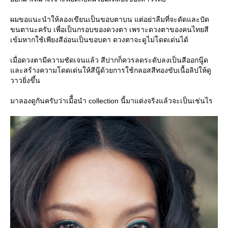
ผมขอแนะนำให้ลองเขียนเป็นขอบตาบน แต่อย่าลืมที่จะดัดและปัด
ขนตานะครับ เพื่อเป็นกรอบของดวงตา เพราะดวงตาของคนไทยสี
เข้มหากใช้เพียงสีอ่อนเป็นขอบตา ดวงตาจะดูไม่โดดเด่นได้
เมื่อดวงตามีความชัดเจนแล้ว สีปากก็ควรลดระดับลงเป็นสีออกนู๊ด
ละสร้างความโดดเด่นให้สีนู๊ด้วยการใช้กลอสสีทองขับเนื้อลิปให้ดู
วาวยิ่งขึ้น
มาลองดูกันครับว่าเมืื่อนำ collection นี้มาแต่งจริงแล้วจะเป็นเช่นไร