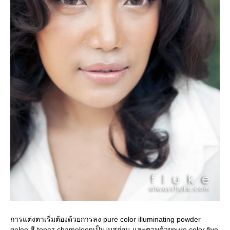
การแต่งตาเริ่มต้องด้วยการลง pure color illuminating powder
gelee สี topaz chameleonเป็นเบสก่อน และตามด้วยpure color five