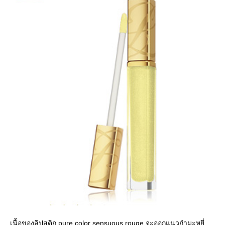
เนื้อของลิปสติก pure color sensuous rouge จะออกแนวกำมะหยี่