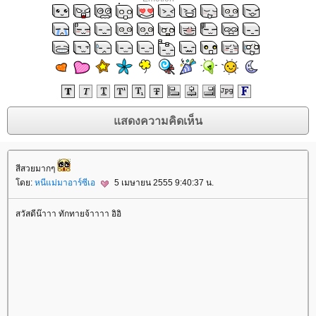
สีสวยมากๆ
ดย:
หนีแม่มาอาร์ซีเอ
5 เมษายน 2555 9:40:37 น.
สวัสดีน๊าาา ทักทายจ้าาาา อิอิ
rassapoom
rassapoom clinic
รัสมิ์ภูมิ
รัสมิ์ภูมิ คลินิก
ฟิลเลอร์
ฉีดฟิลเลอร์
ฟิลเลอร์
ฉีดฟิลเลอร์
Ultraformer
กกระชับ
ลดริ้วรอ
สลายไขมันใต้ชั้นผิว
ฟิลเลอร์ร่อง
ก้ม
ฉีดฟิลเลอร์ร่องแก้ม
Drakarian
สลายไขมันใต้ผิว
ฉีดฟิลเลอร์ปาก
ฟิลเลอร์ปาก
เลเซอร์กำจัดขน
เลเซอร์ขน
กำจัดขน
Hair Removal
ฉีดฟิลเลอร์น้องสาว
ฟิลเลอร์น้องสาว
ดูดไขมันเหนียง
คางสองชั้น
FaceTite
AccuTite
Hifu
Super Hifu
มาส์กหน้า
ตาสองชั้น
ทำตา
สองชั้น
ศัลยกรรมตาสองชั้น
ฟิลเลอร์สะโพก
ฟิลเลอร์เสริมสะโพก
ฉีดฟิลเลอร์สะโพก
ฉีดฟิลเลอร์เสริมสะโพก
Morpheus
Morpheus Pro
กกระชับผิว
ฟิลเลอร์คาง
ปรแกรมฟิลเลอร์คาง
Exosome
Exosome Plus
Exosome Plus+
กระชับช่องคลอด
ช่องคลอด
Vaginal
Vaginal Reju
Skin Quality
ฉีดฟิลเลอร์ใต้ตา
ฟิลเลอร์ใต้ตา
Ultracol
ไหมน้ำ
Allergan
บ Allergan
ฉีดโบ Allergan
Super Skin Laser
ฝ้า กระ
ฝ้า กระ จุดด่างดำ
Picocare 450 Laser
ร้อยไหม
ร้อยไหมคืออะไร
Lenisna
JUVELOOK
สารเติมเต็ม
REVIVE
BELOTERO REVIVE
Rejuran
Gouri
คอลลาเจน
กระตุ้นคอลลาเจน
Juvederm
Juvederm Volite
New Juvederm Volite
Radiesse
Radiesse Filler
Sculptra
คอลลาเจน
เสริมจมูก
ศัลยกรรมเสริมจมูก
ปลูกผม FUE
ฟิลเลอร์
Filler
ฉีดฟิลเลอร์
Thermage
Thermage FLX
กกระชับ
กกระชับผิว
Ulthera
New Ulthera SPT
Ulthera SPT
EMFACE
กกระชับ
กกระชับกล้ามเนื้อ
ฉีดแฟต
สลายไขมัน
ฉีดแฟตสลายไขมัน
CoolSculpting Elite
CoolSculpting
สลายไขมันด้วยความเย็น
สลายไขมัน
BodyTite
ดูดไขมัน
Emsculpt
สร้างกล้ามเนื้อ
ลดไขมัน
สอนฉีดโปรแกรมฟิลเลอร์
สอนฉีดฟิลเลอร์
ฉีดฟิลเลอร์
ห้ใจ
สุขภาพ