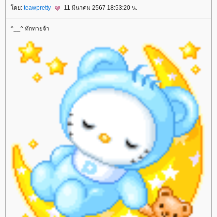
ดย:
teawpretty
11 มีนาคม 2567 18:53:20 น.
^__^ ทักทายจ้า