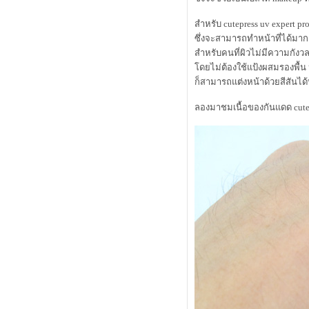
มีของดีๆ จากร้าน Boots มาแนะนำค
สำหรับ cutepress uv expert pro
ร้าบ
alwaysfluke choice 2010
ซึ่งจะสามารถทำหน้าที่ได้มาก
canmake มีขายที่ไหนบ้าง?
สำหรับคนที่ผิวไม่มีความกังวล
Open the Box - Kanebo Lunasol Skin
ดยไม่ต้องใช้แป้งผสมรองพื้น หร
Contrast Face Powder
ก็สามารถแต่งหน้าด้วยสีสันได้
alwaysfluke choice 2007
เผลออีกแล้ว มาเปิดถุงเขียวๆ กันดีกว่า
ลองมาชมเนื้อของกันแดด cutepre
เปิดถุง shu uemura กับ kanebo คร้าบ
Review : Kanebo Coffret D'or Moist F
Coat ( Base F ว่าที่เบสเทพ )
Exclusive Review : Kanebo Lunasol
Water Cream Foundation N
Review : Kanebo Lunasol Aurorized
Eyes 01 Nuance Viriation
Tiny Review - Lancome Teint Miracle
vs CHANEL Vitalumiere Aqua
Review : Suqqu Face Brush แปรงที่
ขึ้นชื่อว่าเป็นแปรงเทพ
Spy Review รองพื้นรุ่นใหม่จาก
Kanebo Lunasol - Water Cream
Foundation N
First Try Kanebo Impress Grandmula
Kanebo Impress GRANMULA หรือนี่