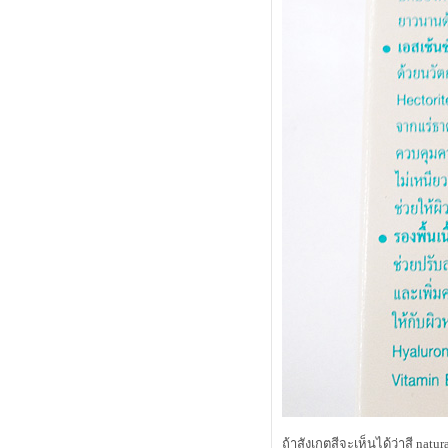
รวม Spring 2014 Makeup ต้องสีชมพู
กุหลาบเท่านั้น
M.A.C. Master Class Brush Collection
นวัตกรรมออกแบบแห่งยุค
cle de peau beauté luminizing face
enhancer แป้งไฮไลท์สุดล้ำเลิศ
Review Shu Uemura : lip and cheek
fun-tasy ( x'mas limited )
รีวิว : 4 ลิปสติก สีแดงแห่งยุค
รีวิว : kanebo impress granmula base
makeup เบส + รองพื้น
รีวิว : เบิร์ตส์ บีส์ ลิป คัลเลอร์ คอลเล็
คชั่น
first review : shu uemura lasting soft
gel pencil
รีวิว SK-II Whitening Spots Specialist
Review Dove Nourishing Oil Care
covermark extra formula รองพื้นเทพ
นการปกปิดอย่างเป็นธรรมชาติ
alwaysfluke choice 2012
Micro Review ลิปสติก Tom Ford
รีวิว L'oreal EverCreme
อีกหนึ่งสุดยอดแป้งฝุ่นเนื้อแมท
ถ้าสังเกตสีจะเห็นได้ว่าสี nat
รีวิวครีมอาบน้ำ dove body wash