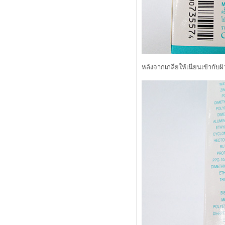
2012
คำถามบาดใจว่าซื้อบลัช limited ของ
lunasol หรือ bobbi brown ดี
neon & nude ผมแพ้คำว่า limited อีก
ล้ว
review Cute Press UV Expert Smooth
& Matte SPF70 PA++
หลังจากเกลี่ยให้เนียนเข้ากับผ
alwaysfluke choice 2011
พระเอกใหม่ในการกำจัดสิวของผม
ลองรองพื้น sisley "skinleya"
เร่งผิวสวยใน 5 วัน! ด้วยการมาส์ค
ลอง Dove Men +Care กันหรือยังคร้าบ
CHANEL Makeup Fall 2011 Must
Have
มาช่วยกันแชร์ Cleansing ที่ใช้กันครับ
CHANEL GEL-HUILE PURETÉ
ออกแบบหลอดยอดเยี่ยม
Review Canmake Powder Eyeliner
กล้ถึงเวลาของ Lunasol Summer
2011 แล้ว มา Preview กัน
MAYBELLINE NEW YORK
(HYPERSHARP LINER) ขายหมด
เกลี้ยง