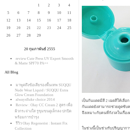
1
2
3
4
5
6
7
8
9
10
11
12
13
14
15
16
17
18
19
20
21
22
23
24
25
26
27
28
29
20 กุมภาพันธ์ 2555
review Cute Press UV Expert Smooth
& Matte SPF70 PA++
All Blog
มาพูดถึงข้อเสียรองพื้นเทพ SUQQU
Nude Wear Liquid / SUQQU Extra
Glow Cream Foundation
alwaysfluke choice 2014
เป็นกันแดดมีสี 2 เฉดสีให้เลือก 
Review : Olay CC Cream 2 สูตร เพื่อ
กันแดดยังสามารถช่วยดูดซับค
ผิวกระจ่างใส รูขุมขนดูเล็กลง ปกปิด
จึงเหมาะกับคนที่กังวลในเรื่อ
พร้อมการบำรุง
รีวิว Olay Regenerist : Instant Fix
นช่วงนี้เป็นช่วงรับปริญญากา
Collection