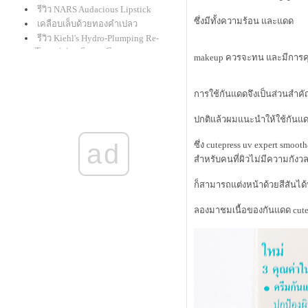
รีวิว NARS Audacious Lipstick
ซึ่งมีทั้งความร้อน และแดด
เคลือบเล็บด้วยทองคำเปลว
รีวิว Kiehl's Hydro-Plumping Re-
Texturizing Serum Concentrate
makeup ควรจะทน และมีการคุม
givenchy le rouge : ลิปแกะน้อยใน
ที่สุดก็มาครบทุกเฉดสี
รีวิวเครื่องเมคอัพ mineral "alima
การใช้กันแดดจึงเป็นส่วนสำค
pure"
สาธิตเขียนคิ้วคุณแม่นิชคุณ
ปกติแล้วผมแนะนำให้ใช้กันแดด
รีวิว ดินสอเขียนตาใหม่จาก shu
ad
ซึ่ง cutepress uv expert smoo
uemura "drawing pencil" และ benefit
"they're real! push-up liner"
สำหรับคนที่ผิวไม่มีความกังวลเ
รีวิว clinique : lash power
ก็สามารถแต่งหน้าด้วยสีสันได้
BB Creme และ CC Cream สำหรับรอบ
ดวงตาโดยเฉพาะ
ลองมาชมเนื้อของกันแดด cutepre
รีวิว review : Laura Mercier Smooth
Finish Foundation Powder
รีวิวแป้งกั้ง กะรัต Mistine Wings
รีวิว bobbi brown cc cream spf 35
pa+++
รีวิว M.A.C. Master Class Brush
Collection สุดยอดแปรงรองพื้น