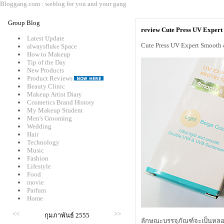
Bloggang.com : weblog for you and your gang
Group Blog
review Cute Press UV Exper
Latest Update
Cute Press UV Expert Smooth
alwaysfluke Space
How to Makeup
Tip of the Day
New Products
Product Reviews
Beauty Clinic
Makeup Artist Diary
Cosmetics Brand History
My Makeup Student
Men's Grooming
Wedding
Hair
Technology
Music
Fashion
Lifestyle
Food
movie
Parfum
Home
<<
>>
กุมภาพันธ์ 2555
ลักษณะบรรจุภัณฑ์จะเป็นหลอ