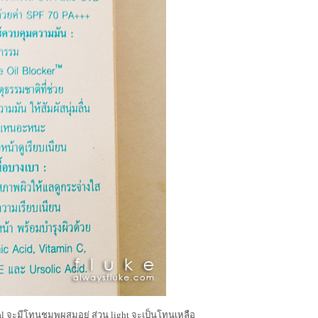
ural จะมีโทนชมพูผสมอยู่ ส่วน light จะเป็นโทนเหลือ