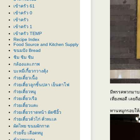
เข้าครัว 61
เข้าครัว 0
เข้าครัว
เข้าครัว 1
เข้าครัว TEMP
Recipe Index
Food Source and Kitchen Supply
ขนมปัง Bread
ชิม ชิม ชิม
กล้องและภาพ
บะหมี่เกี้ยวกวางตุ้ง
ก๋วยเตี๋ยวเนื้อ
ก๋วยเตี๋ยวลูกชิ้นปลา เย็นตาโฟ
ก๋วยเตี๋ยวหมู
มีพรรคพวกมาบอก
ก๋วยเตี๋ยวเรือ
เที่ยงพอดี เลย
ก๋วยเตี๋ยวแคะ
ทานหมูกรอบให้อร
ก๋วยเตี๋ยวราดหน้า ผัดซีอิ้ว
ก๋วยเตี๋ยวคั่วไก่ คั่วทะเล
ผัดไทย ขนมผักกาด
ก๋วยจั๊บ เลือดหมู
ข้าวหมูแดง