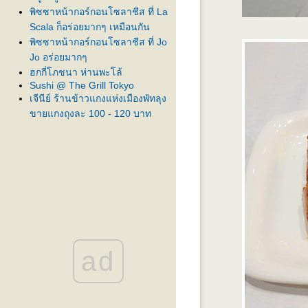
พิซซาหน้ากอร์กอนโซลาชีส ที่ La
Scala ก็อร่อยมากๆ เหมือนกัน
พิซซาหน้ากอร์กอนโซลาชีส ที่ Jo
Jo อร่อยมากๆ
ฮกกี่โภชนา ห่านพะโล้
Sushi @ The Grill Tokyo
เจีนีย์ ร้านข้าวแกงแห่งเมืองพัทลุง
ขายแกงถุงละ 100 - 120 บาท
Unagi Nakamura ร้านข้าวหน้า
ปลาไหลย่าง
ISAO Fusion Japanese & Sushi
Bar สุขุมวิท 31
เป็ดย่าง หมูกรอบที่ Four Seasons
สยามพารากอน
จันทน์หอม อาหารปักษ์ใต้ ซอ
รามคำแหง 21
Yoshinoya ข้าวหน้าเนื้อ ตำรับเก่า
ad
ก่
นากิยะ ร้านอาหารญี่ปุน ที่ นิฮอ
นมาชิ
ทานซูชิที่ Tsukiji ถนนธนิยะ