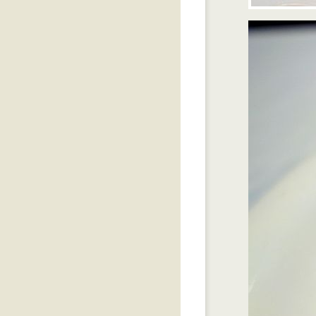
Signor Sassi ร้านอาหารอิตาเลียน
บนยอดตึกสูง
หมูผัดเครื่องเทศปักกิ่ง ที่ ภัตตาคาร
ปักกิ่ง ซอยรัชดาภิเษก 18 ห้วยขวาง
Rossini อาหารอิตาเลียน ที
Sheraton Grand
Tororo Sushi เอกมั
Totto Yakitori สาขาจาก New York
ที่ J Avenue ทองหล่อ
ปลาเต๋าเต้ยนึ่งบ๊วย ที่ "นิรนาม" วัด
นาวง ดอนเมือง
ฮมเบอร์เกอร์อร่อย ที่ 25 Degree
รงแรม Pullman G ถนนสีลม
Planet Bollywood ร้านอาหาร
อินเดีย ที่ ซอยสาทร 1
Scarlett Wine Bar & Restaurant
รงแรม Pullman Bangkok G
ต๋วโภชนา เป็ดพะโล้
ราษฎร์บูรณะ
ชุดอาหารเที่ยงที่ Giusto ร้าน
อาหารอิตาเลียน