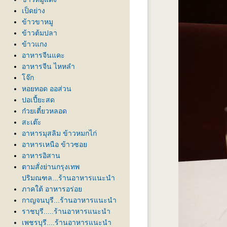
เป็ดย่าง
ข้าวขาหมู
ข้าวต้มปลา
ข้าวแกง
อาหารจีนแคะ
อาหารจีน ไหหลำ
จ๊ก
หอยทอด ออส่วน
ปอเปี้ยะสด
ก๋วยเตี๋ยวหลอด
สะเต๊ะ
อาหารมุสลิม ข้าวหมกไก่
อาหารเหนือ ข้าวซอ
อาหารอิสาน
ตามสั่งย่านกรุงเทพ
ปริมณฑล...ร้านอาหารแนะนำ
ภาคใต้ อาหารอร่อ
กาญจนบุรี...ร้านอาหารแนะนำ
ราชบุรี.....ร้านอาหารแนะนำ
เพชรบุรี....ร้านอาหารแนะนำ