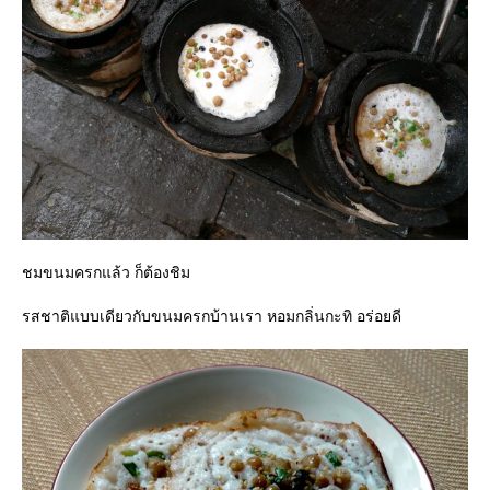
ชมขนมครกแล้ว ก็ต้องชิม
รสชาติแบบเดียวกับขนมครกบ้านเรา หอมกลิ่นกะทิ อร่อยดี