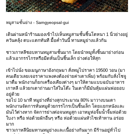
หมูสามชั้นย่าง - Samgyeopsal-gui
เดินผ่านหน้าร้านมองเข้าไปเ
ห็นหมูสามชั้นชิ้นโตหนา 1 นิ่วย่างอยู่
ควันคลุ้ง ตบะแตกทันที มื้อค่ำวันนี้ ทานหมูย่างแล้วกัน
ชาวเกาหลีชอบทานหมูสามชั้นมาก โดยนำหมูทั้งชิ้นมาย่างก่อน
ล้วเอากรรไกรหรือมีดหั่นเป็นชิ้นเล็ก ย่างต่อให้สุก
เข้าไปนั่ง ขอเมนูภาษาอังกฤษมา สั่งหมูไปราคา 19500 วอน (มา
คนเดียวเลยเจอราคาแพงคงต
้องจ่ายค่าเตาเพิ่ม) พร้อมกับสั่งโชจู
มาดื่ม พนักงานก็ยกเครื่องเคียงต่า
งๆ มาให้ตามแบบฉบับอาหาร
เกาหลี
ล้วยกเตาถ่านมาใส่ในโต๊ะ ในเตาก็มีมันหุ้มแผ่นฟอยอบ
อ
ู่ด้ว
รอไป 10 นาที หมูย่างที่ย่างสุกประมาณ 80% มาวางบนเตา
พนักงานจัดการหั่นหมูด้วยกร
รไกรเป็นชิ้นเล็ก โดยแยกหนังและ
มันไว้ต่างหาก
จัดการย่างต่อจนหมูสุก เอาหมูห่อจิ้มน้ำจิ้มห่อด้ว
บงา หรือ ห่อด้วยผักอื่นๆ หรือ ห่อด้วยแผ่นหัวไชเท้าทาน อร่อ
มาก
ชาวเกาหลีนิยมทานหมูย่างและ
เนื้อย่างกันมาก มีร้านอยู่ทั่วไป