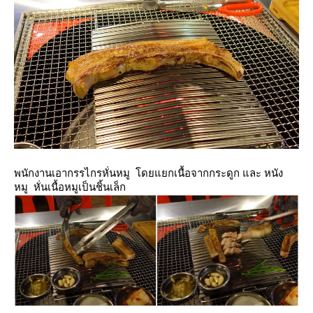
พนักงานเอากรรไกรหั่นหมู โดยแยกเนื้อจากกระดูก และ หนัง
หมู หั่นเนื้อหมูเป็
นชิ้นเล็ก