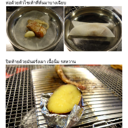
ห่อด้วยหัวไชเท้าที่หั่นมาบางเฉียบ
ปิดท้ายด้วยมันฝรั่งเผา เนื้อนิ่ม รสหวาน