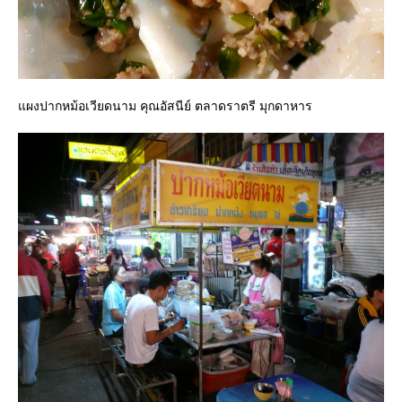
ผงปากหม้อเวียดนาม คุณอัสนีย์ ตลาดราตรี มุกดาหาร