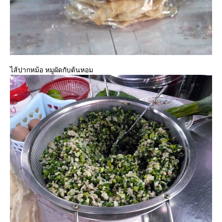
ไส้ปากหม้อ หมูผัดกับต้นหอม