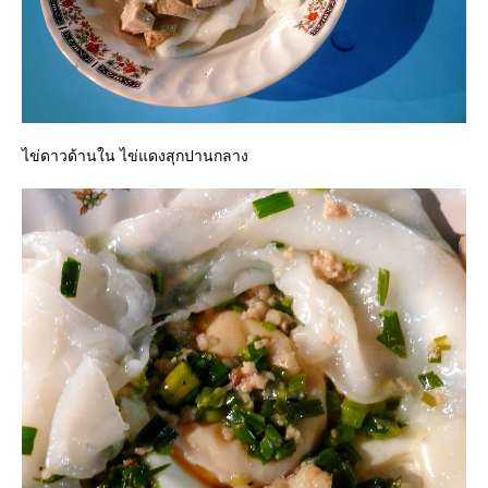
ไข่ดาวด้านใน ไข่แดงสุกปานกลาง