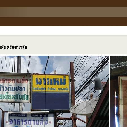
โขทัย ศรีสัชนาลั