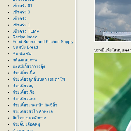
เข้าครัว 61
เข้าครัว 0
เข้าครัว
เข้าครัว 1
เข้าครัว TEMP
Recipe Index
Food Source and Kitchen Supply
ขนมปัง Bread
บะหมี่แห้งใส่หมูแดง
ชิม ชิม ชิม
กล้องและภาพ
บะหมี่เกี้ยวกวางตุ้ง
ก๋วยเตี๋ยวเนื้อ
ก๋วยเตี๋ยวลูกชิ้นปลา เย็นตาโฟ
ก๋วยเตี๋ยวหมู
ก๋วยเตี๋ยวเรือ
ก๋วยเตี๋ยวแคะ
ก๋วยเตี๋ยวราดหน้า ผัดซีอิ้ว
ก๋วยเตี๋ยวคั่วไก่ คั่วทะเล
ผัดไทย ขนมผักกาด
ก๋วยจั๊บ เลือดหมู
ข้าวหมูแดง