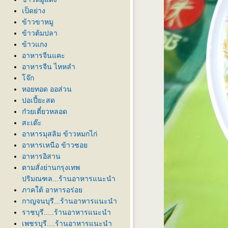
เป็ดย่าง
ข้าวขาหมู
ข้าวต้มปลา
ข้าวแกง
อาหารจีนแคะ
อาหารจีน ไหหลำ
จ๊ก
หอยทอด ออส่วน
ปอเปี้ยะสด
ก๋วยเตี๋ยวหลอด
สะเต๊ะ
อาหารมุสลิม ข้าวหมกไก่
อาหารเหนือ ข้าวซอ
อาหารอิสาน
ตามสั่งย่านกรุงเทพ
ปริมณฑล...ร้านอาหารแนะนำ
ภาคใต้ อาหารอร่อ
กาญจนบุรี...ร้านอาหารแนะนำ
ราชบุรี.....ร้านอาหารแนะนำ
เพชรบุรี....ร้านอาหารแนะนำ