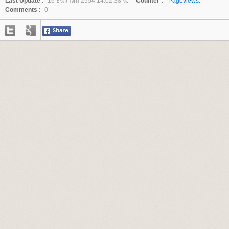
Last Update :
16 ธันวาคม 2554 14:02:38 น.
Counter :
Pageviews.
Comments :
0