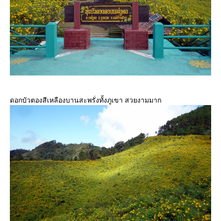
ดอกบัวตองสีเหลืองบานสะพรั่งทั้งภูเขา สวยงามมาก