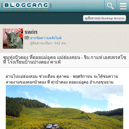
swin
ฝากข้อความหลังไมค์
ผู้ติดตามบล็อก : 442 คน
ชมทุ่งบัวตอง ที่ดอยแม่อุคอ แม่ฮ่องสอน - จิบ กาแฟ เอสเพรสโซ
ที่ โรงเรียนบ้านปางตอง คาเฟ่
ผ่านไปแม่ฮ่องสอน ช่วงเดือน ตุลาคม - พฤศจิกายน จะได้ชมความ
สวยงามของดอกบัวตอง ที่ ทุ่วบัวตอง ดอยแม่อุคอ อำเภอขุนยวม