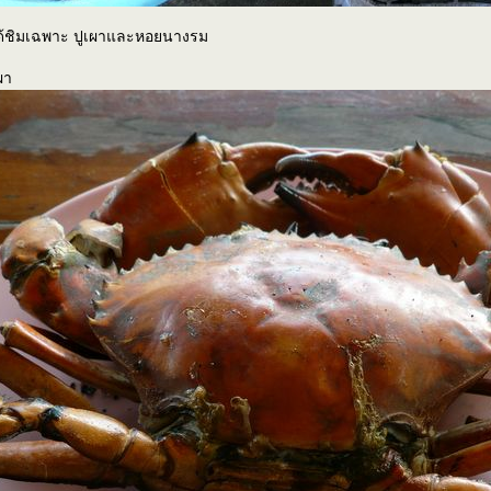
้ชิมเฉพาะ ปูเผาและหอยนางรม
ผา