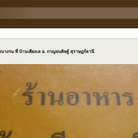
นางรม ที่ บ้านเคียงเล อ. กาญจนดิษฐ์ สุราษฎร์ธานี