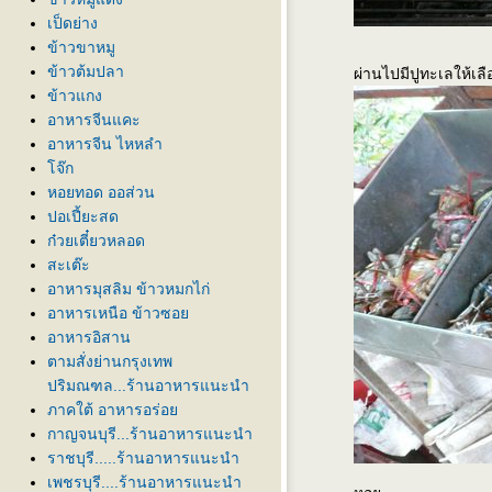
เป็ดย่าง
ข้าวขาหมู
ข้าวต้มปลา
ผ่านไปมีปูทะเลให้เลื
ข้าวแกง
อาหารจีนแคะ
อาหารจีน ไหหลำ
จ๊ก
หอยทอด ออส่วน
ปอเปี้ยะสด
ก๋วยเตี๋ยวหลอด
สะเต๊ะ
อาหารมุสลิม ข้าวหมกไก่
อาหารเหนือ ข้าวซอ
อาหารอิสาน
ตามสั่งย่านกรุงเทพ
ปริมณฑล...ร้านอาหารแนะนำ
ภาคใต้ อาหารอร่อ
กาญจนบุรี...ร้านอาหารแนะนำ
ราชบุรี.....ร้านอาหารแนะนำ
เพชรบุรี....ร้านอาหารแนะนำ