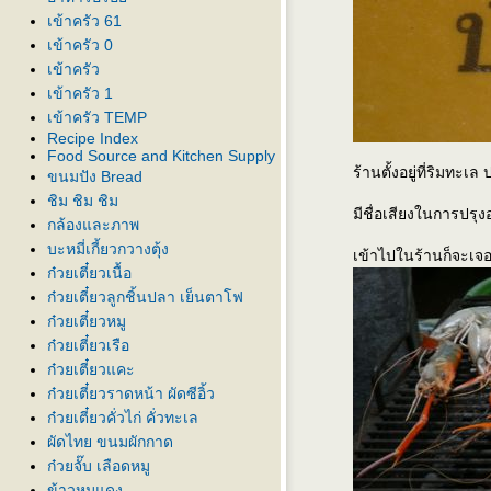
เข้าครัว 61
เข้าครัว 0
เข้าครัว
เข้าครัว 1
เข้าครัว TEMP
Recipe Index
Food Source and Kitchen Supply
ร้านตั้งอยู่ที่ริมท
ขนมปัง Bread
ชิม ชิม ชิม
มีชื่อเสียงในการป
กล้องและภาพ
บะหมี่เกี้ยวกวางตุ้ง
เข้าไปในร้านก็จะเจอ 
ก๋วยเตี๋ยวเนื้อ
ก๋วยเตี๋ยวลูกชิ้นปลา เย็นตาโฟ
ก๋วยเตี๋ยวหมู
ก๋วยเตี๋ยวเรือ
ก๋วยเตี๋ยวแคะ
ก๋วยเตี๋ยวราดหน้า ผัดซีอิ้ว
ก๋วยเตี๋ยวคั่วไก่ คั่วทะเล
ผัดไทย ขนมผักกาด
ก๋วยจั๊บ เลือดหมู
ข้าวหมูแดง