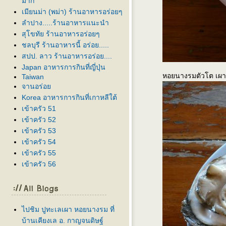
มาก
เมียนม่า (พม่า) ร้านอาหารอร่อยๆ
ลำปาง.....ร้านอาหารแนะนำ
สุโขทัย ร้านอาหารอร่อยๆ
ชลบุรี ร้านอาหารนี้ อร่อย.....
สปป. ลาว ร้านอาหารอร่อย....
Japan อาหารการกินที่ญี่ปุ่น
หอยนางรมตัวโต เผา 
Taiwan
จานอร่อ
Korea อาหารการกินที่เกาหลีใต้
เข้าครัว 51
เข้าครัว 52
เข้าครัว 53
เข้าครัว 54
เข้าครัว 55
เข้าครัว 56
ไปชิม ปูทะเลเผา หอยนางรม ที่
บ้านเคียงเล อ. กาญจนดิษฐ์