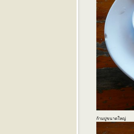
สุราษฎร์ธานี
ก้ามปูขนาดใหญ่