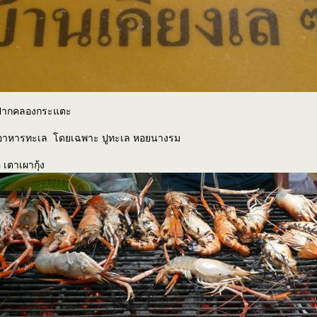
ะเล ปากคลองกระแตะ
รุงอาหารทะเล โดยเฉพาะ ปูทะเล หอยนางรม
เตาเผากุ้ง