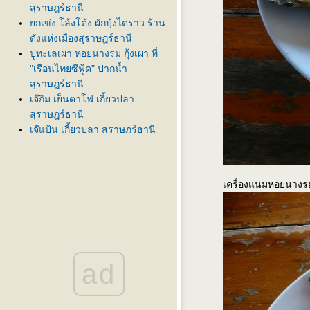
สุราษฎร์ธานี
กเข่ง โล้งโต้ง ผักบุ้งไต่ราว ร้าน
ดังแห่งเมืองสุราษฎร์ธานี
ปูทะเลเผา หอยนางรม กุ้งเผา ที่
"เรือนไทยซีฟู้ด" ปากน้ำ
สุราษฎร์ธานี
เจ๊กิม เย็นตาโฟ เกี้ยวปลา
สุราษฎร์ธานี
เจ๊แป้น เกี้ยวปลา สุราษฎร์ธานี
ปลาจาระเม็ดหม้อไฟ ที่ "ฉ่ายฮว
ภชนา" สุราษฎร์ธานี
เสรี แต่เตี้ยม อาหารเช้า
เครื่องแนมหอยนาง
สุราษฎร์ธานี
ไผ่หยก ติ่มซำ-แต่เตี้ยม อาหารเช้า
สุราษฎร์ธานี
อิ่ม - จุ๊ง อาหารเช้า กาแฟ
ปาท่องโก๋ สุราษฎร์ธานี
ad
ผัดไทยซีฟู้ด ตลาดศาลเจ้า
สุราษฎร์ธานี
"พลับพลาซีฟู้ด" ที่ พุมเรียง อ.ไชยา