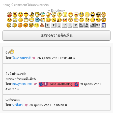
* blog นี้ comment ได้เฉพาะสมาชิก
+
Emotion
+
หิว
ดย:
อน่าจอมซ่าส์
26 ตุลาคม 2561 15:05:40 น.
คิดถึงบ้านเราจัง
อยากมากินบะหมี่แห้งจัง
ดย:
newyorknurse
29 ตุลาคม 2561
4:41:27 น.
น่ากินนะคะ
ดย:
นกสีเทา
30 ตุลาคม 2561 16:55:58 น.