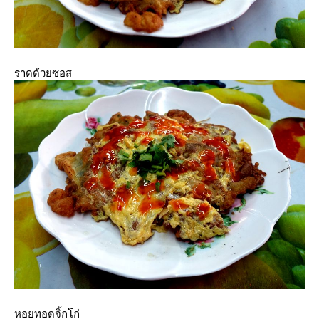
ราดด้วยซอส
หอยทอดจิ้กโก๋