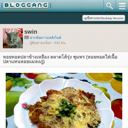
swin
ฝากข้อความหลังไมค์
ผู้ติดตามบล็อก : 442 คน
หอยทอดปลาข้างเหลือง ตลาดโต้รุ่ง ชุมพร (หอยทอดใส่เนื้อ
ปลาแทนหอยแมลงภู่)