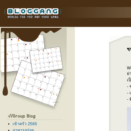
ซ
W
่
เป
- 
- 
- 
เข้าครัว 2565
อาหารอร่อ