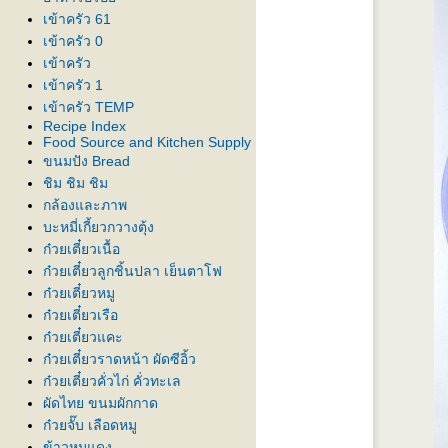
เข้าครัว 61
เข้าครัว 0
เข้าครัว
เข้าครัว 1
เข้าครัว TEMP
Recipe Index
Food Source and Kitchen Supply
ขนมปัง Bread
ชิม ชิม ชิม
กล้องและภาพ
บะหมี่เกี้ยวกวางตุ้ง
ก๋วยเตี๋ยวเนื้อ
ก๋วยเตี๋ยวลูกชิ้นปลา เย็นตาโฟ
ก๋วยเตี๋ยวหมู
ก๋วยเตี๋ยวเรือ
ก๋วยเตี๋ยวแคะ
ก๋วยเตี๋ยวราดหน้า ผัดซีอิ้ว
ก๋วยเตี๋ยวคั่วไก่ คั่วทะเล
ผัดไทย ขนมผักกาด
ก๋วยจั๊บ เลือดหมู
ข้าวหมูแดง