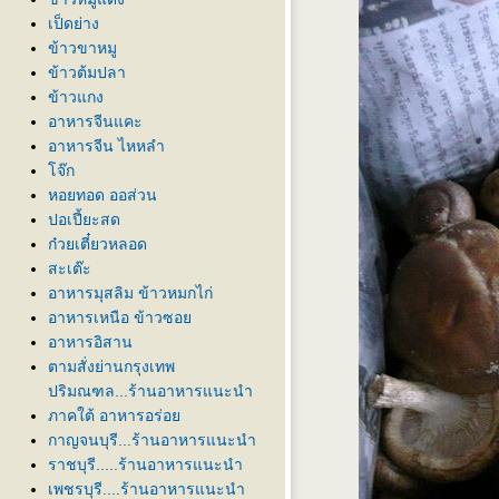
เป็ดย่าง
ข้าวขาหมู
ข้าวต้มปลา
ข้าวแกง
อาหารจีนแคะ
อาหารจีน ไหหลำ
จ๊ก
หอยทอด ออส่วน
ปอเปี้ยะสด
ก๋วยเตี๋ยวหลอด
สะเต๊ะ
อาหารมุสลิม ข้าวหมกไก่
อาหารเหนือ ข้าวซอ
อาหารอิสาน
ตามสั่งย่านกรุงเทพ
ปริมณฑล...ร้านอาหารแนะนำ
ภาคใต้ อาหารอร่อ
กาญจนบุรี...ร้านอาหารแนะนำ
ราชบุรี.....ร้านอาหารแนะนำ
เพชรบุรี....ร้านอาหารแนะนำ