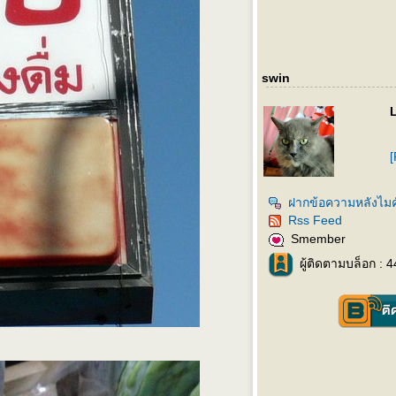
swin
L
[
ฝากข้อความหลังไมค
Rss Feed
Smember
ผู้ติดตามบล็อก : 