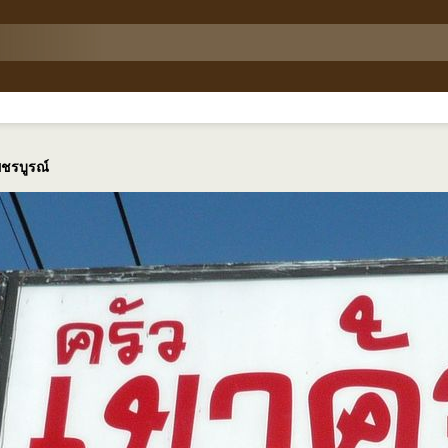
พชรบูรณ์