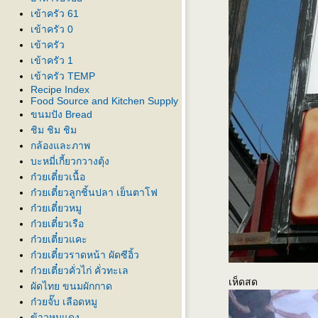
เข้าครัว 61
เข้าครัว 0
เข้าครัว
เข้าครัว 1
เข้าครัว TEMP
Recipe Index
Food Source and Kitchen Supply
ขนมปัง Bread
ชิม ชิม ชิม
กล้องและภาพ
บะหมี่เกี้ยวกวางตุ้ง
ก๋วยเตี๋ยวเนื้อ
ก๋วยเตี๋ยวลูกชิ้นปลา เย็นตาโฟ
ก๋วยเตี๋ยวหมู
ก๋วยเตี๋ยวเรือ
ก๋วยเตี๋ยวแคะ
ก๋วยเตี๋ยวราดหน้า ผัดซีอิ้ว
ก๋วยเตี๋ยวคั่วไก่ คั่วทะเล
เห็ดสด
ผัดไทย ขนมผักกาด
ก๋วยจั๊บ เลือดหมู
ข้าวหมูแดง