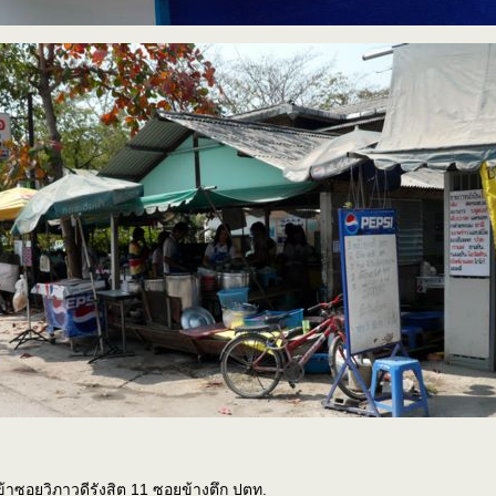
เข้าซอยวิภาวดีรังสิต 11 ซอยข้างตึก ปตท.