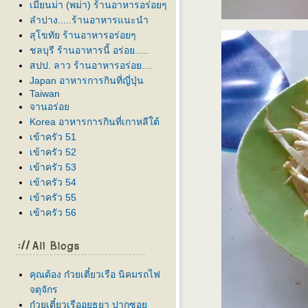
เมียนม่า (พม่า) ร้านอาหารอร่อยๆ
ลำปาง.....ร้านอาหารแนะนำ
สุโขทัย ร้านอาหารอร่อยๆ
ชลบุรี ร้านอาหารนี้ อร่อย.....
สปป. ลาว ร้านอาหารอร่อย....
Japan อาหารการกินที่ญี่ปุ่น
Taiwan
จานอร่อ
Korea อาหารการกินที่เกาหลีใต้
เข้าครัว 51
เข้าครัว 52
เข้าครัว 53
เข้าครัว 54
เข้าครัว 55
เข้าครัว 56
คุณด้อง ก๋วยเตี๋ยวเรือ นิคมรถไฟ
จตุจักร
ก๋วยเตี๋ยวเรืออยุธยา ปากซอ