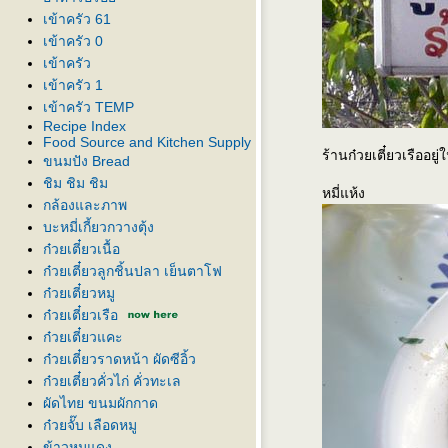
เข้าครัว 61
เข้าครัว 0
เข้าครัว
เข้าครัว 1
เข้าครัว TEMP
Recipe Index
Food Source and Kitchen Supply
ร้านก๋วยเตี๋ยวเรืออย
ขนมปัง Bread
ชิม ชิม ชิม
หมี่แห้ง
กล้องและภาพ
บะหมี่เกี้ยวกวางตุ้ง
ก๋วยเตี๋ยวเนื้อ
ก๋วยเตี๋ยวลูกชิ้นปลา เย็นตาโฟ
ก๋วยเตี๋ยวหมู
ก๋วยเตี๋ยวเรือ
ก๋วยเตี๋ยวแคะ
ก๋วยเตี๋ยวราดหน้า ผัดซีอิ้ว
ก๋วยเตี๋ยวคั่วไก่ คั่วทะเล
ผัดไทย ขนมผักกาด
ก๋วยจั๊บ เลือดหมู
ข้าวหมูแดง