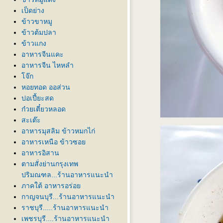
เป็ดย่าง
ข้าวขาหมู
ข้าวต้มปลา
ข้าวแกง
อาหารจีนแคะ
อาหารจีน ไหหลำ
จ๊ก
หอยทอด ออส่วน
ปอเปี้ยะสด
ก๋วยเตี๋ยวหลอด
สะเต๊ะ
อาหารมุสลิม ข้าวหมกไก่
อาหารเหนือ ข้าวซอ
อาหารอิสาน
ตามสั่งย่านกรุงเทพ
ปริมณฑล...ร้านอาหารแนะนำ
ภาคใต้ อาหารอร่อ
กาญจนบุรี...ร้านอาหารแนะนำ
ราชบุรี.....ร้านอาหารแนะนำ
เพชรบุรี....ร้านอาหารแนะนำ