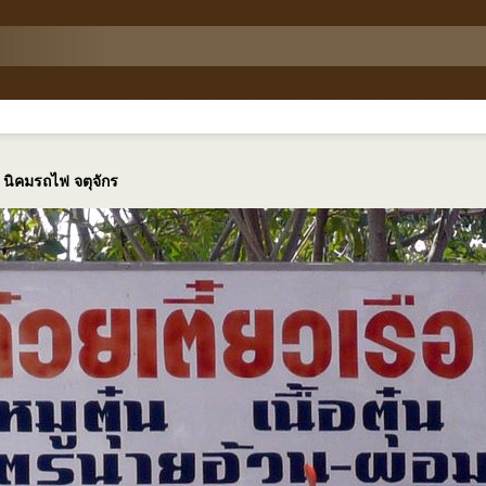
ือ นิคมรถไฟ จตุจักร