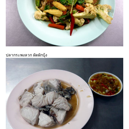
ปลากระพงลวก ผัดผักบุ้ง