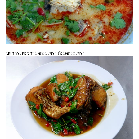
ปลากระพงขาวผัดกระเพรา กุ้งผัดกระเพรา