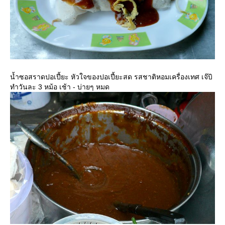
น้ำซอสราดปอเปี้ยะ หัวใจของปอเปี้ยะสด รสชาติหอมเครื่องเทศ เจ๊บิ
ทำวันละ 3 หม้อ เช้า - บ่ายๆ หมด