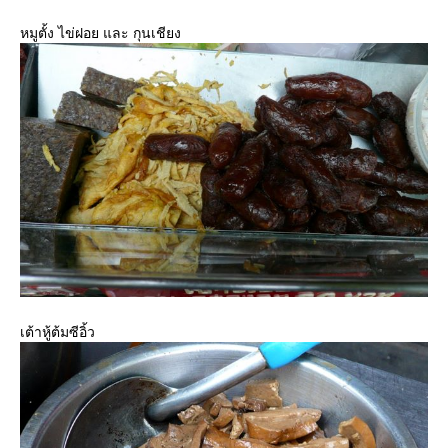
หมูตั้ง ไข่ฝอย และ กุนเชียง
เต้าหู้ต้มซีอิ้ว