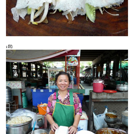
เจ๊บิ