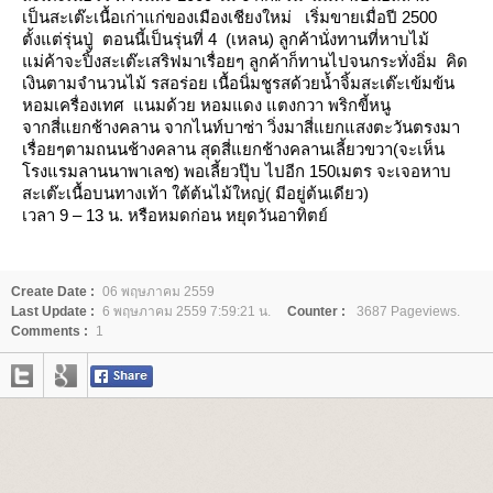
เป็นสะเต๊ะเนื้อเก่าแก่ของเมืองเชียงใหม่ เริ่มขายเมื่อปี 2500
ตั้งแต่รุ่นปู่ ตอนนี้เป็นรุ่นที่ 4
(เหลน)
ลูกค้านั่งทานที่หาบไม้
ม่ค้าจะปิ้งสะเต๊ะเสริฟมาเรื่อยๆ ลูกค้าก็ทานไปจนกระทั่งอิ่ม คิด
เงินตามจำนวนไม้
รสอร่อย เนื้อนิ่มชูรสด้วยน้ำจิ้มสะเต๊ะเข้มข้น
หอมเครื่องเทศ แนมด้วย หอมแดง แตงกวา พริกขี้หนู
จากสี่แยกช้างคลาน จากไนท์บาซ่า
วิ่งมาสี่แยกแสงตะวันตรงมา
เรื่อยๆตามถนนช้างคลาน
สุดสี่แยกช้างคลานเลี้ยวขวา(จะเห็น
รงแรมลานนาพาเลช)
พอเลี้ยวปุ๊บ ไปอีก
150
เมตร
จะเจอหาบ
สะเต๊ะเนื้อบนทางเท้า ใต้ต้นไม้ใหญ่( มีอยู่ต้นเดียว)
เวลา 9
–
13 น. หรือหมดก่อน
หยุดวันอาทิตย์
Create Date :
06 พฤษภาคม 2559
Last Update :
6 พฤษภาคม 2559 7:59:21 น.
Counter :
3687 Pageviews.
Comments :
1