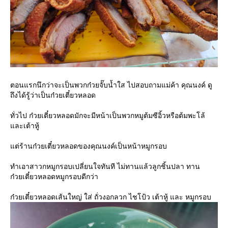
ตอนแรกนึกว่าจะเป็นพวกก๋วยจั๊บน้ำใส ไปสอบถามแม่ค้า คุณนงค์ ดู
ถึงได้รู้ว่าเป็นก๋วยเตี๋ยวหลอด
ทั่วไป ก๋วยเตี๋ยวหลอดมักจะมีหน้าเป็นพวกหมูต้มซีอิ้วหรือต้มพะโล้
ละเต้าหู้
ต่ร้านก๋วยเตี๋ยวหลอดของคุณนงค์เป็นหน้าหมูกรอบ
ทำเอาสาวกหมูกรอบเปลี่ยนใจทันที ไม่ทานแล้วลูกชิ้นปลา ทาน
ก๋วยเตี๋ยวหลอดหมูกรอบดีกว่า
ก๋วยเตี๋ยวหลอดเส้นใหญ่ ใส่ ถั่วงอกลวก ไชโป้ว เต้าหู้ และ หมูกรอบ