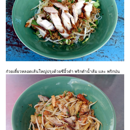
ก๋วยเตี๋ยวหลอดเส้นใหญ่ปรุงด้วยซีอิ้วดำ พริกตำน้ำส้ม และ พริกป่น