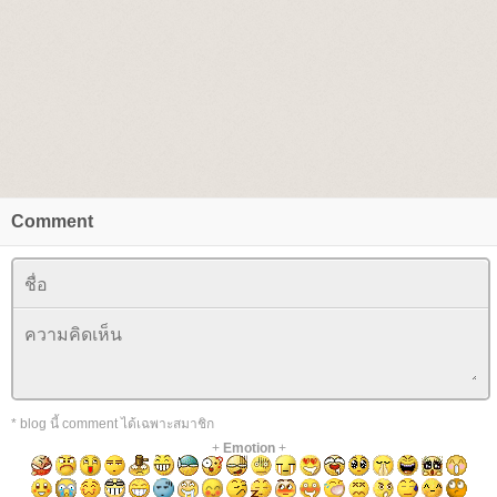
Comment
* blog นี้ comment ได้เฉพาะสมาชิก
+
Emotion
+