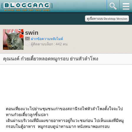
swin
ฝากข้อความหลังไมค์
ผู้ติดตามบล็อก : 442 คน
คุณนงค์ ก๋วยเตี๋ยวหลอดหมูกรอบ ย่านหัวลำโพง
ตอนเที่ยงแวะไปย่านชุมชนเก่าของสถานีรถไฟหัวลำโพงตั้งใจจะไป
ทานก๋วยเตี๋ยวลูกชิ้นปลา
เดินผ่านบริเวณที่มีแผงขายอาหารอยู่ก็แวะชมก่อน ไปเห็นแผงที่มีหมู
กรอบในตู้อาหาร หมูกรอบดูน่าทานมาก หนังหนาพองกรอบ