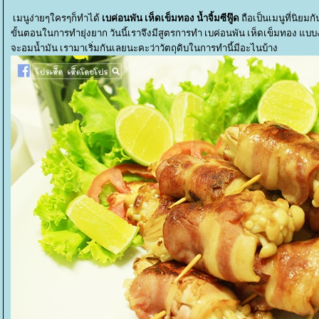
เมนูง่ายๆใครๆก็ทำได้
เบค่อนพัน เห็ดเข็มทอง น้ำจิ้มซีฟู๊ด
ถือเป็นเมนูที่นิยม
ขั้นตอนในการทำยุ่งยาก วันนี้เราจึงมีสูตรการทำ เบค่อนพัน เห็ดเข็มทอง แบบง่
จะอมน้ำมัน เรามาเริ่มกันเลยนะคะว่าวัตถุดิบในการทำนี้มีอะไนบ้าง