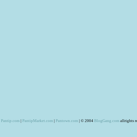
Pantip.com
|
PantipMarket.com
|
Pantown.com
| © 2004
BlogGang.com
allrights 