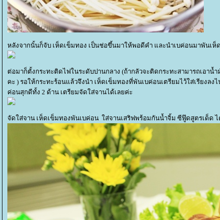
หลังจากนั้นก็จับ เห็ดเข็มทอง เป็นช่อขึ้นมาให้พอดีคำ และนำเบค่อนมาพันเห็ดเ
ต่อมาก็ตั้งกระทะติดไฟในระดับปานกลาง (ถ้ากลัวจะติดกระทะสามารถเอาน้ำมัน
คะ ) รอให้กระทะร้อนแล้วจึงนำ เห็ดเข็มทองที่พันเบค่อนเตรียมไว้ใส่เรียงล
ค่อนสุกดีทั้ง 2 ด้าน เตรียมจัดใส่จานได้เลยค่ะ
จัดใส่จาน เห็ดเข็มทองพันเบค่อน ใส่จานเสริฟพร้อมกันน้ำจิ้ม ซีฟู๊ดสูตรเด็ด ไ