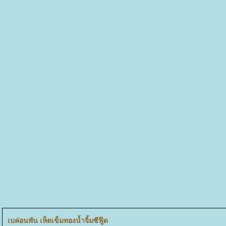
เบค่อนพัน เห็ดเข็มทองน้ำจิ้มซีฟู๊ด