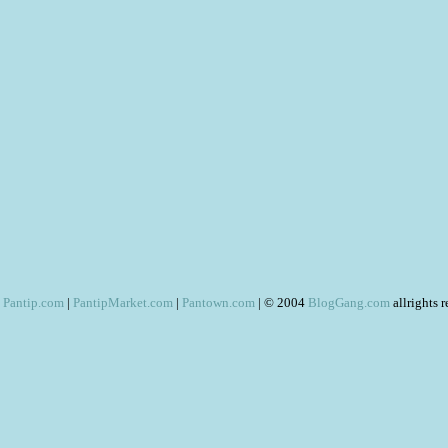
Pantip.com
|
PantipMarket.com
|
Pantown.com
| © 2004
BlogGang.com
allrights 