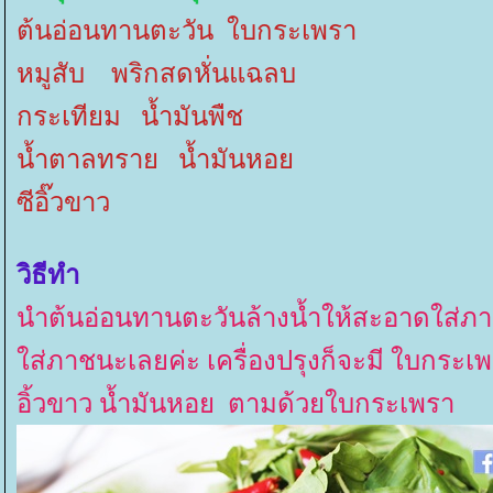
ต้นอ่อนทานตะวัน ใบกระเพรา
หมูสับ พริกสดหั่นแฉลบ
กระเทียม น้ำมันพืช
น้ำตาลทราย น้ำมันหอ
ซีอิ๊วขาว
วิธีทำ
นำต้นอ่อนทานตะวันล้างน้ำให้สะอาดใส่ภาชนะ
ส่ภาชนะเลยค่ะ เครื่องปรุงก็จะมี ใบกระเพ
อิ้วขาว น้ำมันหอย ตามด้วยใบกระเพรา