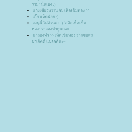
รวม" นั่นเอง :)
กงเขียวหวาน กับ เห็ดเข็มทอง ^^
เกี๊ยวเห็ดน้อย :)
เมนูนี้ ไม่อ้วนค่ะ :) "สลัดเห็ดเข็ม
ทอง" 'v' ลองทำดูนะคะ
มาลองทำ >> เห็ดเข็มทอง ราดซอสส
ปาเก็ตตี้ แปลกดีนะ~