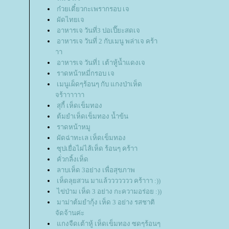
ก๋วยเตี๋ยวกะเพรากรอบ เจ
ผัดไทยเจ
อาหารเจ วันที่3 ปอเปี๊ยะสดเจ
อาหารเจ วันที่ 2 กับเมนู พล่าเจ คร้า
าา
อาหารเจ วันที่1 เต้าหู้น้ำแดงเจ
ราดหน้าหมี่กรอบ เจ
เมนูเผ็ดๆร้อนๆ กับ แกงป่าเห็ด
จร้าาาาาา
สุกี้ เห็ดเข็มทอง
ต้มยำเห็ดเข็มทอง น้ำข้น
ราดหน้าหมู
ผัดฉ่าทะเล เห็ดเข็มทอง
ซุปเยื่อไผ่ไส้เห็ด ร้อนๆ คร้าา
คั่วกลิ้งเห็ด
ลาบเห็ด 3อย่าง เพื่อสุขภาพ
เห็ดลุยสวน มาแล้ววววววว คร้าาา :))
ไข่ป่าม เห็ด 3 อย่าง กะความอร่อย :))
มาม่าต้มยำกุ้ง เห็ด 3 อย่าง รสชาติ
จัดจ้านค่ะ
กงจืดเต้าหู้ เห็ดเข็มทอง ซดๆร้อนๆ