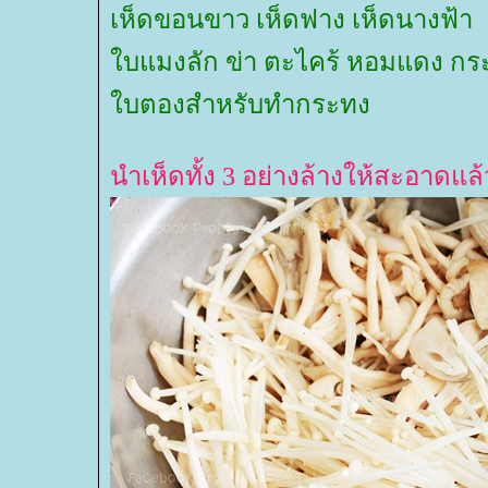
เห็ดขอนขาว เห็ดฟาง เห็ดนางฟ้า
บแมงลัก ข่า ตะไคร้ หอมแดง กระเ
บตองสำหรับทำกระทง
นำเห็ดทั้ง 3 อย่างล้างให้สะอาดแล