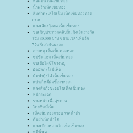
ทอดมัน เห็ดเข็มทอง
น้ำพริกเห็ดเข็มทอง
ส้มตำทะเลไข่เข็ม เห็ดเข็มทองทอด
กรอบ
กงเลียงกุ้งสด เห็ดเข็มทอง
ขอเชิญประกวดคลิปสั้น ชิงเงินรางวัล
รวม 30,000 บาท ขยายเวลาเพิ่มอีก
7วัน รีบส่งกันนะคะ
ลาบหมู เห็ดเข็มทองทอด
ซุปข้นแฮม เห็ดเข็มทอง
ซุปเยื่อไผ่ซี่โครงหมู
ผัดมักกะโรนีเห็ด
ต้มข่ากุ้งใส่ เห็ดเข็มทอง
สปาเก็ตตี้ผัดขี้เมาทะเล
กงส้มกุ้งชะอมไข่เห็ดเข็มทอง
หมี่กระเฉด
ราดหน้า เพื่อสุขภาพ
กยซีหมี่เห็ด
เห็ดเข็มทองกรอบ ราดน้ำยำ
ต้มยำเห็ดน้ำใส
กงเขียวหวานไก่ เห็ดเข็มทอง
หมี่ซั่วเจ