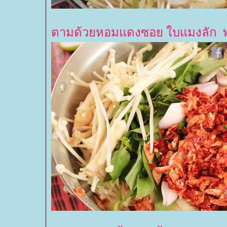
ตามด้วยหอมแดงซอย ใบแมงลัก พริ