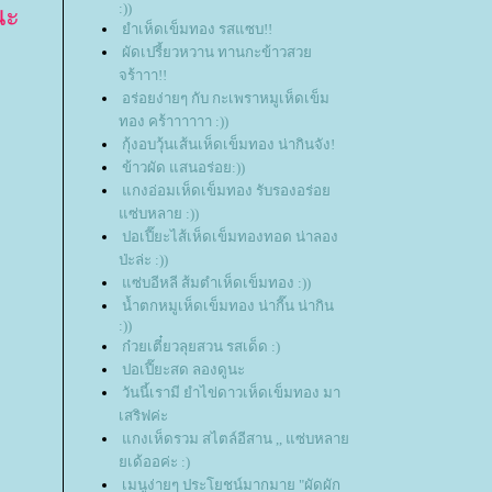
:))
นะ
ำเห็ดเข็มทอง รสแซบ!!
ผัดเปรี้ยวหวาน ทานกะข้าวสว
จร้าาา!!
อร่อยง่ายๆ กับ กะเพราหมูเห็ดเข็ม
ทอง คร้าาาาาา :))
กุ้งอบวุ้นเส้นเห็ดเข็มทอง น่ากินจัง!
ข้าวผัด แสนอร่อย:))
กงอ่อมเห็ดเข็มทอง รับรองอร่อ
ซ่บหลาย :))
ปอเปี๊ยะไส้เห็ดเข็มทองทอด น่าลอง
ป่ะล่ะ :))
ซ่บอีหลี ส้มตำเห็ดเข็มทอง :))
น้ำตกหมูเห็ดเข็มทอง น่ากี๊น น่ากิน
:))
ก๋วยเตี๋ยวลุยสวน รสเด็ด :)
ปอเปี๊ยะสด ลองดูนะ
วันนี้เรามี ยำไข่ดาวเห็ดเข็มทอง มา
เสริฟค่ะ
กงเห็ดรวม สไตล์อีสาน ,, แซ่บหลา
เด้ออค่ะ :)
เมนูง่ายๆ ประโยชน์มากมาย "ผัดผัก