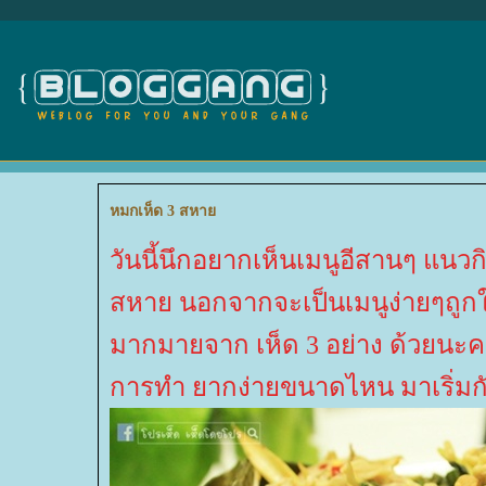
หมกเห็ด 3 สหา
วันนี้นึกอยากเห็นเมนูอีสานๆ แนวก
สหาย นอกจากจะเป็นเมนูง่ายๆถูกใ
มากมายจาก เห็ด 3 อย่าง ด้วยนะคะ,,
การทำ ยากง่ายขนาดไหน มาเริ่มก