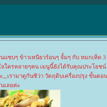
ินแซบๆ ข้าวเหนียวร้อนๆ จั้มๆ กับ หมกเห็ด 3
จใครหลายๆคน เมนูนี้ยังได้รับคุณประโยชน์
,เรามาดูกันซิว่า วัตถุดิบเครื่องปรุง ขั้นตอ
ันเลยค่ะ